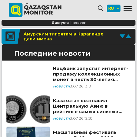
Студенты Казахстана разработали
более 440 ИИ-проектов
В Атырау построят студенческое
6 августа
|
четверг
общежитие
Поделитесь новостью
Амурским тигрятам в Караганде
дали имена
Отправьте свои новости и события
Последние новости
Нацбанк запустит интернет-
продажу коллекционных
монет в честь 30-летия
парламента
Новости
8.07.26 13:01
Казахстан возглавил
Центральную Азию в
рейтинге самых сильных
паспортов
Новости
8.07.26 12:58
Масштабный фестиваль