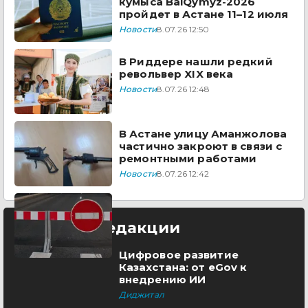
кумыса BaiQymyz-2026
пройдет в Астане 11–12 июля
Новости
8.07.26 12:50
В Риддере нашли редкий
револьвер XIX века
Новости
8.07.26 12:48
В Астане улицу Аманжолова
частично закроют в связи с
ремонтными работами
Новости
8.07.26 12:42
Выбор редакции
Цифровое развитие
Казахстана: от eGov к
внедрению ИИ
Диджитал