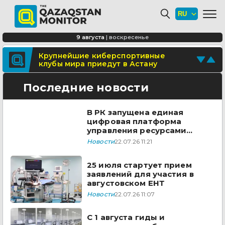
С 1 августа гиды и экскурсоводы
будут работать по новым правилам
Проспект Нургисы Тлендиева
9 августа
|
воскресенье
частично закроют в Астане
Поделитесь новостью
Крупнейшие киберспортивные
клубы мира приедут в Астану
Отправьте свои новости и события
Последние новости
В РК запущена единая
цифровая платформа
управления ресурсами
здравоохранения
Новости
22.07.26 11:21
25 июля стартует прием
заявлений для участия в
августовском ЕНТ
Новости
22.07.26 11:07
С 1 августа гиды и