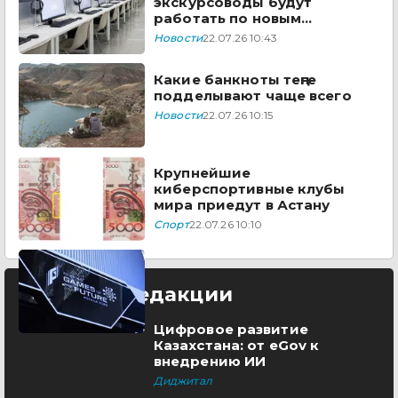
экскурсоводы будут
работать по новым
правилам
Новости
22.07.26 10:43
Какие банкноты теңге
подделывают чаще всего
Новости
22.07.26 10:15
Крупнейшие
киберспортивные клубы
мира приедут в Астану
Спорт
22.07.26 10:10
Выбор редакции
Цифровое развитие
Казахстана: от eGov к
внедрению ИИ
Диджитал