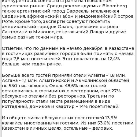
конкурентоспособности страны на глобальном
туристском рынке. Среди рекомендуемых Bloomberg
также аргентинский город Барреаль, итальянская
Сардиния, африканский Габон и индонезийский остров
Роте. Кроме того, эксперты советуют посетить
американский городок Озарк, греческие острова
Санторини и Миконос, сенегальский Дакар и другие
самые разные точки мира.
Отметим, что по данным на начало декабря, в Казахстане
в гостиницах различных городов были приняты с начала
года 7,8 млн посетителей. Этот показатель на 12,4%
больше, чем годом ранее.
Больше всего гостей приняли отели Алматы - 1,8 млн,
Астана - 1,1 млн, Алматинской и Акмолинской областей
по 530 тыс. человек. Около 48,6% всех гостей
остановилась в гостиницах с рестораном, еще 27%
обслужено отелями без ресторанов. Третьим по
популярности стали места размещения в виде
коттеджей, домиков и квартир – 14% посетителей.
Из общего числа обслуженных посетителей 13,9%
являлись иностранными гостями. Из них 53,6% посетили
Казахстан в личных целях, остальные – деловых.