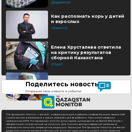
Диджитал
Как распознать корь у детей
и взрослых
Новости
Елена Хрусталева ответила
на критику результатов
сборной Казахстана
Спорт
Поделитесь новостью
Отправьте свои новости и события
The Qazaqstan Monitor — это сайт, информирующий о событиях в сфере бизнеса, творчества
и достижениях в Казахстане и среди казахстанцев за рубежом. При использовании
материалов сайта The Qazaqstan Monitor допускается цитирование не более 30% текста с
обязательной гиперссылкой на источник. Для полного воспроизведения материала
необходимо получить разрешение редакции. Редакция The Qazaqstan Monitor не всегда
разделяет мнение авторов публикаций. В случае нарушения условий использования