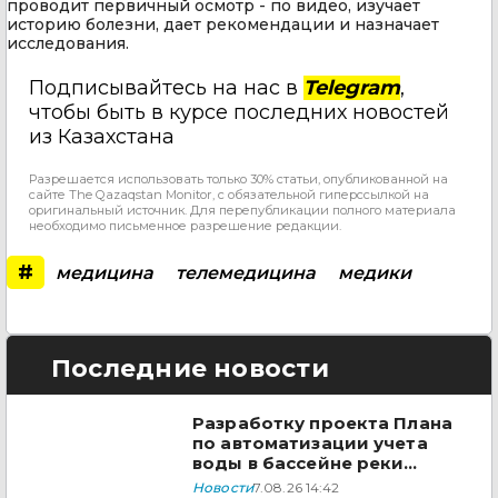
проводит первичный осмотр - по видео, изучает
историю болезни, дает рекомендации и назначает
исследования.
Подписывайтесь на нас в
Telegram
,
чтобы быть в курсе последних новостей
из Казахстана
Разрешается использовать только 30% статьи, опубликованной на
сайте The Qazaqstan Monitor, с обязательной гиперссылкой на
оригинальный источник. Для перепубликации полного материала
необходимо письменное разрешение редакции.
#
медицина
телемедицина
медики
Последние новости
Разработку проекта Плана
по автоматизации учета
воды в бассейне реки
Сырдарья одобрили
Новости
7.08.26 14:42