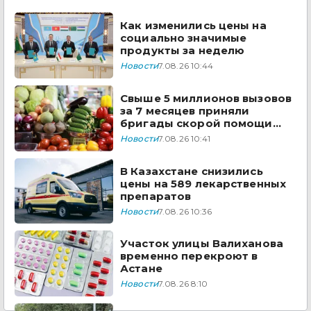
государства ЦА
Как изменились цены на
социально значимые
продукты за неделю
Новости
7.08.26 10:44
Свыше 5 миллионов вызовов
за 7 месяцев приняли
бригады скорой помощи
Казахстана
Новости
7.08.26 10:41
В Казахстане снизились
цены на 589 лекарственных
препаратов
Новости
7.08.26 10:36
Участок улицы Валиханова
временно перекроют в
Астане
Новости
7.08.26 8:10