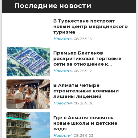
Последние новости
В Туркестане построят
новый центр медицинского
туризма
Новости
4.08.26 9:15
Премьер Бектенов
раскритиковал торговые
сети за отношение к
казахстанским товарам
Новости
4.08.26 9:12
В Алматы четыре
строительные компании
лишены лицензий
Новости
4.08.26 9:06
Где в Алматы появятся
новые школы и детские
сады
Новости
4.08.26 9:02