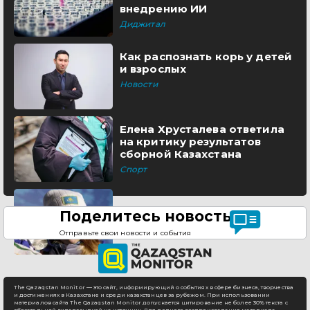
внедрению ИИ
Диджитал
Как распознать корь у детей
и взрослых
Новости
Елена Хрусталева ответила
на критику результатов
сборной Казахстана
Спорт
Поделитесь новостью
Отправьте свои новости и события
The Qazaqstan Monitor — это сайт, информирующий о событиях в сфере бизнеса, творчества
и достижениях в Казахстане и среди казахстанцев за рубежом. При использовании
материалов сайта The Qazaqstan Monitor допускается цитирование не более 30% текста с