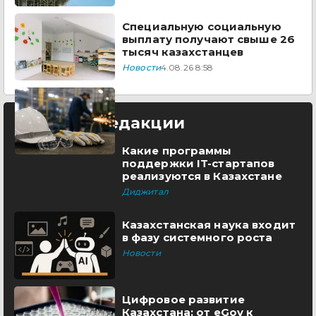
Специальную социальную
выплату получают свыше 26
тысяч казахстанцев
Новости
4.08.26 8:58
Выбор редакции
Какие программы
поддержки IT-стартапов
реализуются в Казахстане
Диджитал
Казахстанская наука входит
в фазу системного роста
Новости
Цифровое развитие
Казахстана: от eGov к