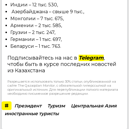
Индии – 12 тыс. 530,
Азербайджана – свыше 9 тыс.,
Монголии – 7 тыс. 675,
Армении – 2 тыс. 585,
Грузии – 2 тыс. 247,
Германии – 1 тыс. 697,
Беларуси – 1 тыс. 763.
Подписывайтесь на нас в
Telegram
,
чтобы быть в курсе последних новостей
из Казахстана
Разрешается использовать только 30% статьи, опубликованной на
сайте The Qazaqstan Monitor, с обязательной гиперссылкой на
оригинальный источник. Для перепубликации полного материала
необходимо письменное разрешение редакции.
#
Президент
Туризм
Центральная Азия
иностранные туристы