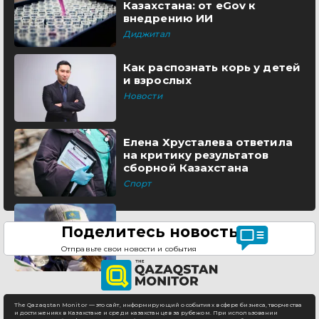
Казахстана: от eGov к
внедрению ИИ
Диджитал
Как распознать корь у детей
и взрослых
Новости
Елена Хрусталева ответила
на критику результатов
сборной Казахстана
Спорт
Поделитесь новостью
Отправьте свои новости и события
The Qazaqstan Monitor — это сайт, информирующий о событиях в сфере бизнеса, творчества
и достижениях в Казахстане и среди казахстанцев за рубежом. При использовании