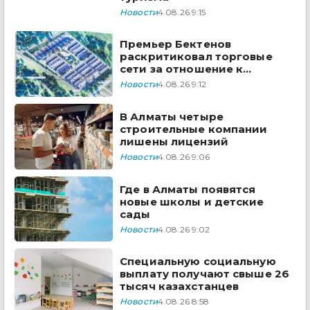
Новости
4.08.26 9:15
Премьер Бектенов
раскритиковал торговые
сети за отношение к
казахстанским товарам
Новости
4.08.26 9:12
В Алматы четыре
строительные компании
лишены лицензий
Новости
4.08.26 9:06
Где в Алматы появятся
новые школы и детские
сады
Новости
4.08.26 9:02
Специальную социальную
выплату получают свыше 26
тысяч казахстанцев
Новости
4.08.26 8:58