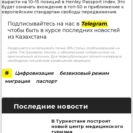
вырасти на 10–15 позиций в Henley Passport Index. Это
будет означать вхождение в топ-50 и приближение к
европейским стандартам свободы передвижения.
Подписывайтесь на нас в
Telegram
,
чтобы быть в курсе последних новостей
из Казахстана
Разрешается использовать только 30% статьи, опубликованной на
сайте The Qazaqstan Monitor, с обязательной гиперссылкой на
оригинальный источник. Для перепубликации полного материала
необходимо письменное разрешение редакции.
#
Цифровизация
безвизовый режим
миграция
паспорт
Последние новости
В Туркестане построят
новый центр медицинского
туризма