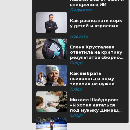
внедрению ИИ
Диджитал
Как распознать корь
у детей и взрослых
Новости
Елена Хрусталева
ответила на критику
результатов сборной
Казахстана
Спорт
Как выбрать
психолога и кому
терапия не нужна
Люди
Михаил Шайдоров:
«Я хотел кататься
под музыку Димаша
пять лет назад»
Спорт