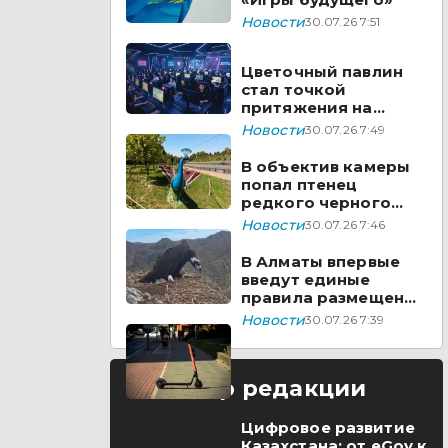
Новости
30.07.26 7:51
Цветочный павлин
стал точкой
притяжения на
набережной Есентая
Новости
30.07.26 7:49
В объектив камеры
попал птенец
редкого черного
грифа
Новости
30.07.26 7:46
В Алматы впервые
введут единые
правила размещения
электросамокатов
Новости
30.07.26 7:39
Выбор редакции
Цифровое развитие
Казахстана: от eGov к