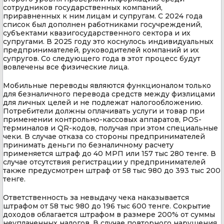
сотрудников государственных компаний,
приравненных к ним лицам и супругам. С 2024 года
список был дополнен работниками госучреждений,
субъектами квазигосударственного сектора и их
супругами. В 2025 году это коснулось индивидуальных
предпринимателей, руководителей компаний и их
супругов. Со следующего года в этот процесс будут
вовлечены все физические лица.
Мобильные переводы являются функционалом только
для безналичного перевода средств между физлицами
для личных целей и не подлежат налогообложению.
Потребители должны оплачивать услуги и товар при
применении контрольно-кассовых аппаратов, POS-
терминалов и QR-кодов, получая при этом специальные
чеки. В случае отказа со стороны предпринимателей
принимать деньги по безналичному расчету
применяется штраф до 40 МРП или 157 тыс 280 тенге. В
случае отсутствия регистрации у предпринимателей
также предусмотрен штраф от 58 тыс 980 до 393 тыс 200
тенге.
Ответственность за невыдачу чека наказывается
штрафом от 58 тыс 980 до 196 тыс 600 тенге. Сокрытие
доходов облагается штрафом в размере 200% от суммы
неуплаченных налогов. В случае повторного нарушения