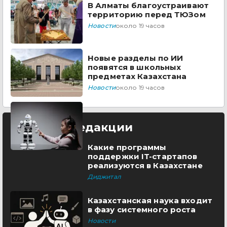
В Алматы благоустраивают
территорию перед ТЮЗом
Новости
около 19 часов
Новые разделы по ИИ
появятся в школьных
предметах Казахстана
Новости
около 19 часов
Выбор редакции
Какие программы
поддержки IT-стартапов
реализуются в Казахстане
Диджитал
Казахстанская наука входит
в фазу системного роста
Новости