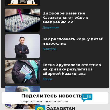
Цифровое развитие
Казахстана: от eGov к
внедрению ИИ
Диджитал
Как распознать корь у детей
и взрослых
Новости
Елена Хрусталева ответила
на критику результатов
сборной Казахстана
Спорт
Поделитесь новостью
Отправьте свои новости и события