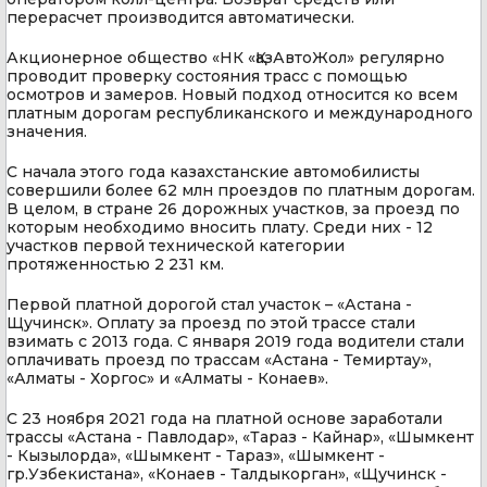
перерасчет производится автоматически.
Акционерное общество «НК «ҚазАвтоЖол» регулярно
проводит проверку состояния трасс с помощью
осмотров и замеров. Новый подход относится ко всем
платным дорогам республиканского и международного
значения.
С начала этого года казахстанские автомобилисты
совершили более 62 млн проездов по платным дорогам.
В целом, в стране 26 дорожных участков, за проезд по
которым необходимо вносить плату. Среди них - 12
участков первой технической категории
протяженностью 2 231 км.
Первой платной дорогой стал участок – «Астана -
Щучинск». Оплату за проезд по этой трассе стали
взимать с 2013 года. С января 2019 года водители стали
оплачивать проезд по трассам «Астана - Темиртау»,
«Алматы - Хоргос» и «Алматы - Конаев».
С 23 ноября 2021 года на платной основе заработали
трассы «Астана - Павлодар», «Тараз - Кайнар», «Шымкент
- Кызылорда», «Шымкент - Тараз», «Шымкент -
гр.Узбекистана», «Конаев - Талдыкорган», «Щучинск -