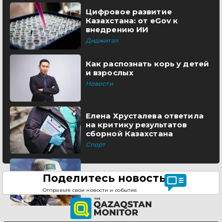
Цифровое развитие
Казахстана: от eGov к
внедрению ИИ
Диджитал
Как распознать корь у детей
и взрослых
Новости
Елена Хрусталева ответила
на критику результатов
сборной Казахстана
Спорт
Поделитесь новостью
Отправьте свои новости и события