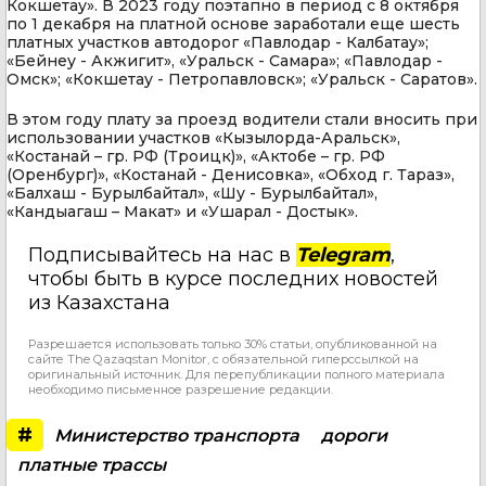
Кокшетау». В 2023 году поэтапно в период с 8 октября
по 1 декабря на платной основе заработали еще шесть
платных участков автодорог «Павлодар - Калбатау»;
«Бейнеу - Акжигит», «Уральск - Самара»; «Павлодар -
Омск»; «Кокшетау - Петропавловск»; «Уральск - Саратов».
В этом году плату за проезд водители стали вносить при
использовании участков «Кызылорда-Аральск»,
«Костанай – гр. РФ (Троицк)», «Актобе – гр. РФ
(Оренбург)», «Костанай - Денисовка», «Обход г. Тараз»,
«Балхаш - Бурылбайтал», «Шу - Бурылбайтал»,
«Кандыагаш – Макат» и «Ушарал - Достык».
Подписывайтесь на нас в
Telegram
,
чтобы быть в курсе последних новостей
из Казахстана
Разрешается использовать только 30% статьи, опубликованной на
сайте The Qazaqstan Monitor, с обязательной гиперссылкой на
оригинальный источник. Для перепубликации полного материала
необходимо письменное разрешение редакции.
#
Министерство транспорта
дороги
платные трассы