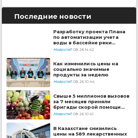
Последние новости
Разработку проекта Плана
по автоматизации учета
воды в бассейне реки
Сырдарья одобрили
Новости
7.08.26 14:42
государства ЦА
Как изменились цены на
социально значимые
продукты за неделю
Новости
7.08.26 10:44
Свыше 5 миллионов вызовов
за 7 месяцев приняли
бригады скорой помощи
Казахстана
Новости
7.08.26 10:41
В Казахстане снизились
цены на 589 лекарственных