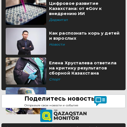
Цифровое развитие
Казахстана: от eGov к
внедрению ИИ
Диджитал
Как распознать корь у детей
и взрослых
Новости
Елена Хрусталева ответила
на критику результатов
сборной Казахстана
Спорт
Поделитесь новостью
Отправьте свои новости и события