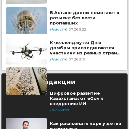
В Астане дроны помогают в
розыске без вести
пропавших
Новости
3.07.26 8:22
К челленджу ко Дню
домбры присоединяются
участники из разных стран
мира
Новости
3.07.26 8:19
Выбор редакции
Цифровое развитие
Казахстана: от eGov к
внедрению ИИ
Диджитал
Как распознать корь у детей
и взрослых