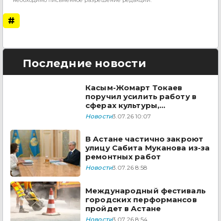
#
Последние новости
Касым-Жомарт Токаев
поручил усилить работу в
сферах культуры,
информации и соцразвития
Новости
3.07.26 10:07
В Астане частично закроют
улицу Сабита Муканова из-за
ремонтных работ
Новости
3.07.26 8:58
Международный фестиваль
городских перформансов
пройдет в Астане
Новости
3.07.26 8:54