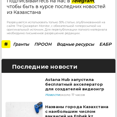
Подписывайтесь на нас в
Telegram
,
чтобы быть в курсе последних новостей
из Казахстана
Разрешается использовать только 30% статьи, опубликованной на
сайте The Qazaqstan Monitor, с обязательной гиперссылкой на
оригинальный источник. Для перепубликации полного материала
необходимо письменное разрешение редакции.
#
Гранты
ПРООН
Водные ресурсы
ЕАБР
Последние новости
Astana Hub запустила
бесплатный акселератор
для создателей видеоигр
Новости
около 17 часов
Названы города Казахстана
с наибольшим числом
вакансий на Enbek.kz