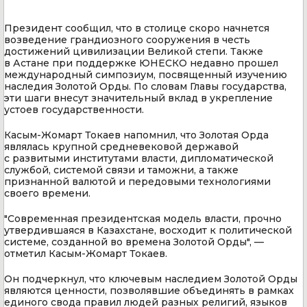
Президент сообщил, что в столице скоро начнется
возведение грандиозного сооружения в честь
достижений цивилизации Великой степи. Также
в Астане при поддержке ЮНЕСКО недавно прошел
международный симпозиум, посвященный изучению
наследия Золотой Орды. По словам Главы государства,
эти шаги внесут значительный вклад в укрепление
устоев государственности.
Касым-Жомарт Токаев напомнил, что Золотая Орда
являлась крупной средневековой державой
с развитыми институтами власти, дипломатической
службой, системой связи и таможни, а также
признанной валютой и передовыми технологиями
своего времени.
"Современная президентская модель власти, прочно
утвердившаяся в Казахстане, восходит к политической
системе, созданной во времена Золотой Орды", —
отметил Касым-Жомарт Токаев.
Он подчеркнул, что ключевым наследием Золотой Орды
являются ценности, позволявшие объединять в рамках
единого свода правил людей разных религий, языков