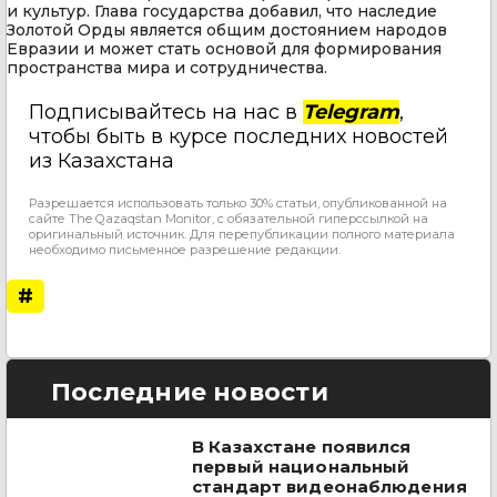
и культур. Глава государства добавил, что наследие
Золотой Орды является общим достоянием народов
Евразии и может стать основой для формирования
пространства мира и сотрудничества.
Подписывайтесь на нас в
Telegram
,
чтобы быть в курсе последних новостей
из Казахстана
Разрешается использовать только 30% статьи, опубликованной на
сайте The Qazaqstan Monitor, с обязательной гиперссылкой на
оригинальный источник. Для перепубликации полного материала
необходимо письменное разрешение редакции.
#
Последние новости
В Казахстане появился
первый национальный
стандарт видеонаблюдения