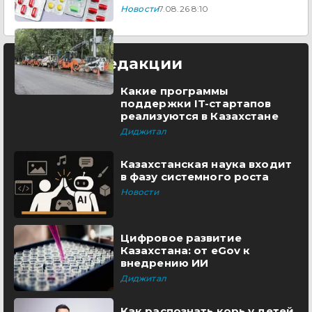
Новости
7.08.26 8:10
Выбор редакции
Какие программы
поддержки IT-стартапов
реализуются в Казахстане
Диджитал
Казахстанская наука входит
в фазу системного роста
Новости
Цифровое развитие
Казахстана: от eGov к
внедрению ИИ
Диджитал
Как распознать корь у детей