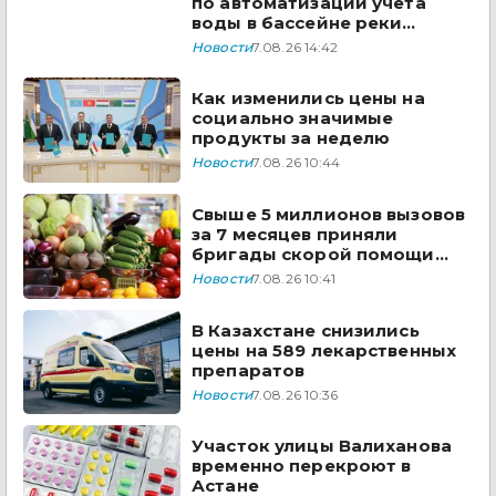
по автоматизации учета
воды в бассейне реки
Сырдарья одобрили
Новости
7.08.26 14:42
государства ЦА
Как изменились цены на
социально значимые
продукты за неделю
Новости
7.08.26 10:44
Свыше 5 миллионов вызовов
за 7 месяцев приняли
бригады скорой помощи
Казахстана
Новости
7.08.26 10:41
В Казахстане снизились
цены на 589 лекарственных
препаратов
Новости
7.08.26 10:36
Участок улицы Валиханова
временно перекроют в
Астане