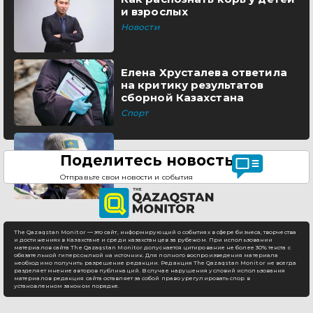
и взрослых
Новости
Елена Хрусталева ответила
на критику результатов
сборной Казахстана
Спорт
Поделитесь новостью
Отправьте свои новости и события
The Qazaqstan Monitor — это сайт, информирующий о событиях в сфере бизнеса, творчества
и достижениях в Казахстане и среди казахстанцев за рубежом. При использовании
материалов сайта The Qazaqstan Monitor допускается цитирование не более 30% текста с
обязательной гиперссылкой на источник. Для полного воспроизведения материала
необходимо получить разрешение редакции. Редакция The Qazaqstan Monitor не всегда
разделяет мнение авторов публикаций. В случае нарушения условий использования
материалов редакция сайта оставляет за собой право урегулировать спор в
установленном законом порядке.