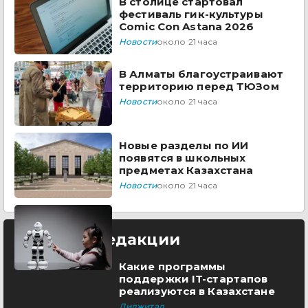
В столице стартовал
фестиваль гик-культуры
Comic Con Astana 2026
Новости
около 21 часа
В Алматы благоустраивают
территорию перед ТЮЗом
Новости
около 21 часа
Новые разделы по ИИ
появятся в школьных
предметах Казахстана
Новости
около 21 часа
Выбор редакции
Какие программы
поддержки IT-стартапов
реализуются в Казахстане
Диджитал