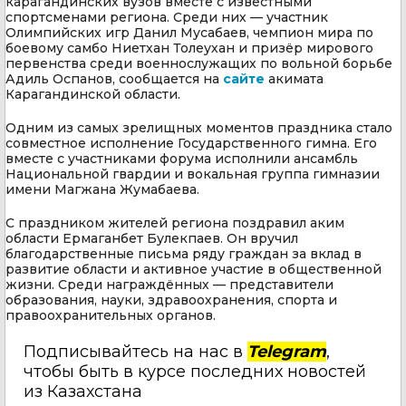
карагандинских вузов вместе с известными
спортсменами региона. Среди них — участник
Олимпийских игр Данил Мусабаев, чемпион мира по
боевому самбо Ниетхан Толеухан и призёр мирового
первенства среди военнослужащих по вольной борьбе
Адиль Оспанов, сообщается на
сайте
акимата
Карагандинской области.
Одним из самых зрелищных моментов праздника стало
совместное исполнение Государственного гимна. Его
вместе с участниками форума исполнили ансамбль
Национальной гвардии и вокальная группа гимназии
имени Магжана Жумабаева.
С праздником жителей региона поздравил аким
области Ермаганбет Булекпаев. Он вручил
благодарственные письма ряду граждан за вклад в
развитие области и активное участие в общественной
жизни. Среди награждённых — представители
образования, науки, здравоохранения, спорта и
правоохранительных органов.
Подписывайтесь на нас в
Telegram
,
чтобы быть в курсе последних новостей
из Казахстана