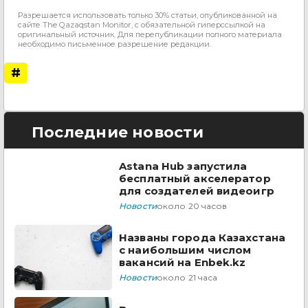
Разрешается использовать только 30% статьи, опубликованной на
сайте The Qazaqstan Monitor, с обязательной гиперссылкой на
оригинальный источник. Для перепубликации полного материала
необходимо письменное разрешение редакции.
#
Последние новости
Astana Hub запустила
бесплатный акселератор
для создателей видеоигр
Новости
около 20 часов
Названы города Казахстана
с наибольшим числом
вакансий на Enbek.kz
Новости
около 21 часа