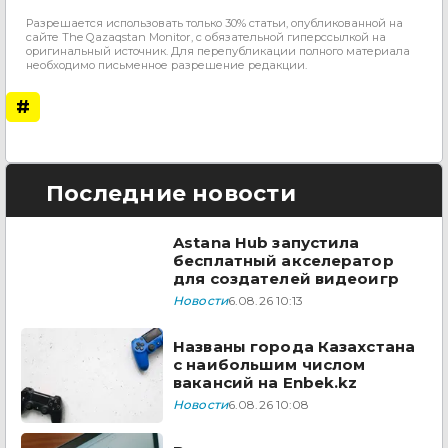
Разрешается использовать только 30% статьи, опубликованной на
сайте The Qazaqstan Monitor, с обязательной гиперссылкой на
оригинальный источник. Для перепубликации полного материала
необходимо письменное разрешение редакции.
#
Последние новости
Astana Hub запустила
бесплатный акселератор
для создателей видеоигр
Новости
6.08.26 10:13
Названы города Казахстана
с наибольшим числом
вакансий на Enbek.kz
Новости
6.08.26 10:08