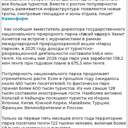
все больше туристов. Вместе с ростом популярности
здесь развивается инфраструктура: появляются новые
тропы, смотровые площадки и зоны отдыха, пишет
Казинформ
.
Как сообщил заместитель директора государственного
национального природного парка «Көлсай көлдері» Хамит
Ахметов на встрече с журналистами в рамках
международной природоохранной акции «Марш
парков», в 2025 году доходы от туристско-
рекреационной деятельности составили 546,4 млн
тенге. На конец мая 2026 года парк уже заработал 138,2
млн тенге при годовом плане в 675,3 млн тенге.
Популярность национального парка продолжает
стремительно расти. Если в прошлом году ожидалось
около 450 тысяч посетителей, то фактически парк
принял более 600 тысяч туристов. Из них свыше 128
тысяч составили иностранные гости. Наиболее активно
Кольсай и Кайынды посещают туристы из Индии,
Японии, Китая, Южной Кореи, Малайзии, Турции,
Франции, Великобритании и России.
Только за первые пять месяцев этого года территорию
парка посетили почти 122 тысячи человек, включая более
48 тысяч иностранных туристов.