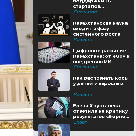
поддержки IT-
стартапов
реализуются в
Диджитал
Казахстане
Казахстанская наука
входит в фазу
системного роста
Новости
Цифровое развитие
Казахстана: от eGov к
внедрению ИИ
Диджитал
Как распознать корь
у детей и взрослых
Новости
Елена Хрусталева
ответила на критику
результатов сборной
Казахстана
Спорт