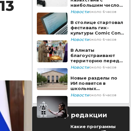
13
наибольшим числом
вакансий на Enbek.kz
Новости
около 6 часов
В столице стартовал
фестиваль гик-
культуры Comic Con
Astana 2026
Новости
около 6 часов
В Алматы
благоустраивают
территорию перед
ТЮЗом
Новости
около 6 часов
Новые разделы по
ИИ появятся в
школьных
предметах
Новости
около 6 часов
Казахстана
Выбор редакции
Какие программы