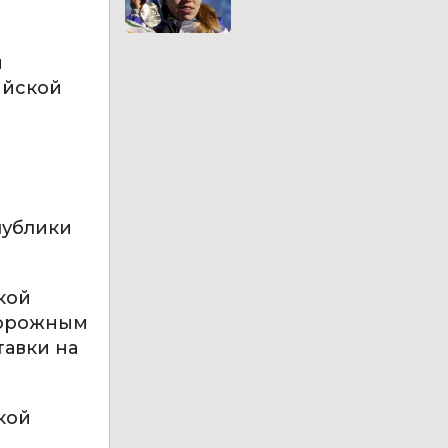
и
ийской
публики
кой
дорожным
тавки на
кой