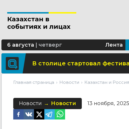
Новые разделы по ИИ появят
Казахстан в
В Алматы благоустраивают 
событиях и лицах
Сколько стоит собрать ребенк
6 августа
|
четверг
Лента
В столице стартовал фестива
Главная страница
Новости
Казахстан и Росси
Новости
Новости
13 ноября, 2025