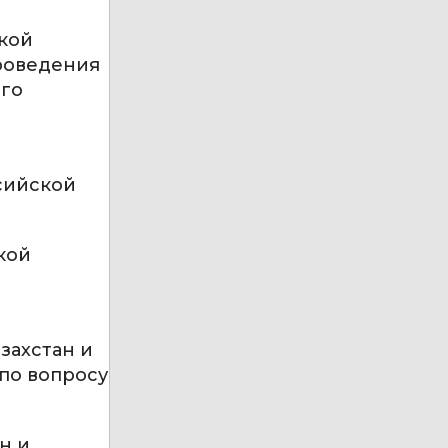
кой
роведения
ого
сийской
кой
захстан и
по вопросу
н и