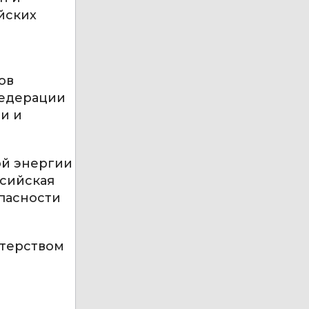
йских
ов
Федерации
и и
ой энергии
ссийская
пасности
стерством