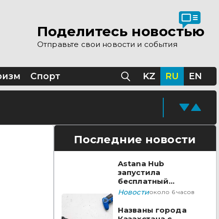
Поделитесь новостью
Отправьте свои новости и события
ризм
Спорт
KZ
RU
EN
Последние новости
Astana Hub
запустила
бесплатный
акселератор для
Новости
около 6 часов
создателей
видеоигр
Названы города
Казахстана с