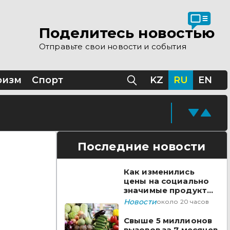
Поделитесь новостью
Отправьте свои новости и события
ризм
Спорт
KZ
RU
EN
Последние новости
Как изменились
цены на социально
значимые продукты
за неделю
Новости
около 20 часов
Свыше 5 миллионов
вызовов за 7 месяцев