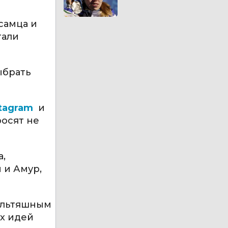
самца и
тали
ыбрать
stagram
и
росят не
а,
 и Амур,
мультяшным
их идей