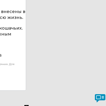
 внесены в
всю жизнь.
кошачьих.
ажным
а
очник. Для