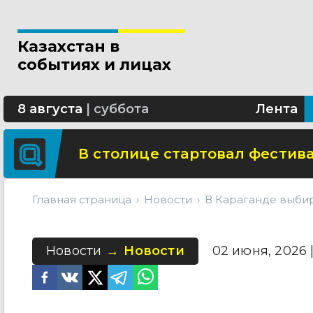
Новые разделы по ИИ появят
Казахстан в
В Алматы благоустраивают 
событиях и лицах
Сколько стоит собрать ребенк
8 августа
|
суббота
Лента
В столице стартовал фестива
Главная страница
Новости
В Караганде выби
Новости
Новости
02 июня, 2026 |