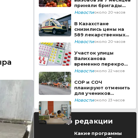
приняли бригады
скорой помощи
Новости
около 20 часов
Казахстана
В Казахстане
снизились цены на
589 лекарственных
препаратов
Новости
около 20 часов
Участок улицы
Валиханова
ыра
временно перекроют
в Астане
Новости
около 22 часов
СОР и СОЧ
планируют отменить
для учеников
начальных классов в
Новости
около 23 часов
Казахстане
Выбор редакции
Какие программы