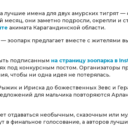
а лучшие имена для двух амурских тигрят — 
 месяц, они заметно подросли, окрепли и с
йте
акимата Карагандинской области.
 зоопарк предлагает вместе с жителями в
 быть подписанным
на страницу зоопарка в In
ях под конкурсным постом. Организаторы п
я, чтобы ни одна идея не потерялась.
Рыжик и Ириска до божественных Зевс и Гер
предложений для мальчика повторяются Арлан
дет отдаваться необычным, сказочным или 
 в финальное голосование, а авторов лучш