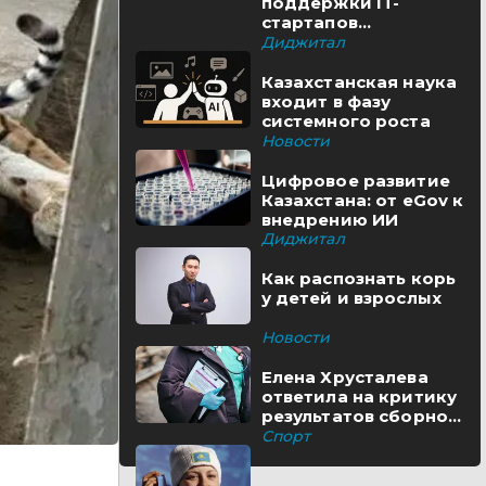
поддержки IT-
стартапов
реализуются в
Диджитал
Казахстане
Казахстанская наука
входит в фазу
системного роста
Новости
Цифровое развитие
Казахстана: от eGov к
внедрению ИИ
Диджитал
Как распознать корь
у детей и взрослых
Новости
Елена Хрусталева
ответила на критику
результатов сборной
Казахстана
Спорт