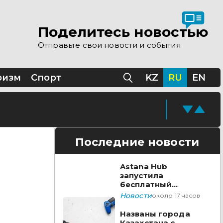
Поделитесь новостью
Отправьте свои новости и события
ризм
Спорт
KZ
RU
EN
Последние новости
Astana Hub
запустила
бесплатный
акселератор для
Новости
около 17 часов
создателей
видеоигр
Названы города
Казахстана с