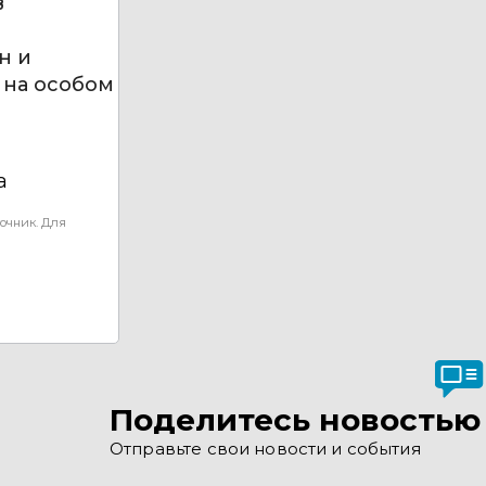
в
н и
 на особом
а
очник. Для
Поделитесь новостью
Отправьте свои новости и события