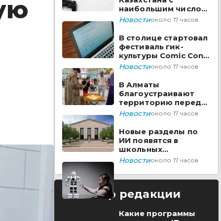
ую
наибольшим числом
вакансий на Enbek.kz
Новости
около 17 часов
В столице стартовал
фестиваль гик-
культуры Comic Con
Astana 2026
Новости
около 17 часов
В Алматы
благоустраивают
территорию перед
ТЮЗом
Новости
около 17 часов
Новые разделы по
ИИ появятся в
школьных
предметах
Новости
около 17 часов
Казахстана
Выбор редакции
Какие программы