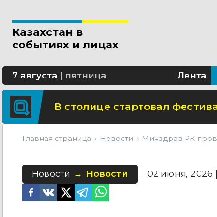
Новые разделы по ИИ появят
Казахстан в
В Алматы благоустраивают 
событиях и лицах
Сколько стоит собрать ребенк
7 августа
|
пятница
Лента
В столице стартовал фестива
Главная страница
Новости
Минздрав РК пров
Новости
Новости
02 июня, 2026 |