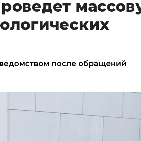
проведет массов
кологических
 ведомством после обращений
н