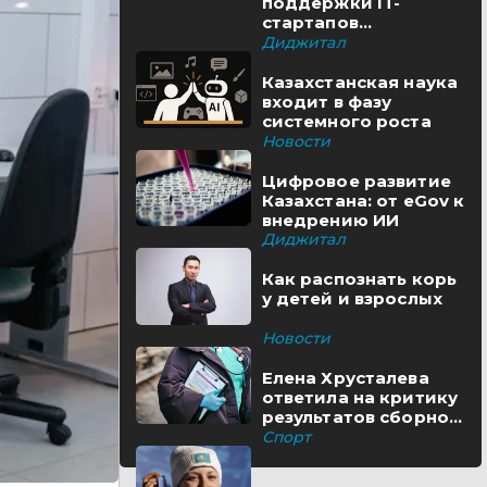
поддержки IT-
стартапов
реализуются в
Диджитал
Казахстане
Казахстанская наука
входит в фазу
системного роста
Новости
Цифровое развитие
Казахстана: от eGov к
внедрению ИИ
Диджитал
Как распознать корь
у детей и взрослых
Новости
Елена Хрусталева
ответила на критику
результатов сборной
Казахстана
Спорт