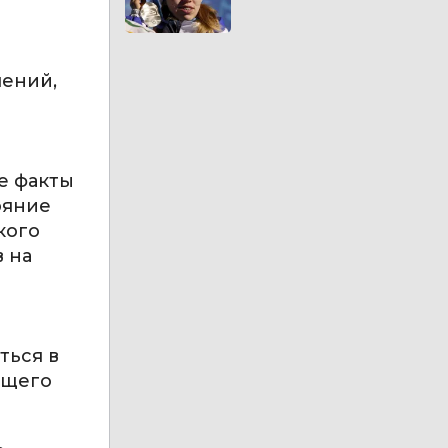
шений,
е факты
ояние
кого
 на
ться в
ющего