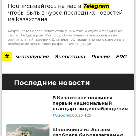
Подписывайтесь на нас в
Telegram
,
чтобы быть в курсе последних новостей
из Казахстана
Разрешается использовать только 30% статьи, опубликованной на
сайте The Qazaqstan Monitor, с обязательной гиперссылкой на
оригинальный источник. Для перепубликации полного материала
необходимо письменное разрешение редакции.
#
металлургия
Энергетика
Россия
ERG
Последние новости
В Казахстане появился
первый национальный
стандарт видеонаблюдения
Новости
5.08.26 11:25
Школьница из Астаны
изобрела биоразлагаемую