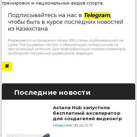
тренировок и национальных видов спорта.
Подписывайтесь на нас в
Telegram
,
чтобы быть в курсе последних новостей
из Казахстана
Разрешается использовать только 30% статьи, опубликованной на
сайте The Qazaqstan Monitor, с обязательной гиперссылкой на
оригинальный источник. Для перепубликации полного материала
необходимо письменное разрешение редакции.
#
Последние новости
Astana Hub запустила
бесплатный акселератор
для создателей видеоигр
Новости
6.08.26 10:13