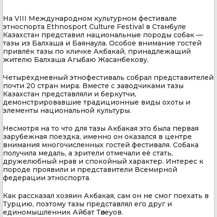
На VIII Международном культурном фестивале
этноспорта Ethnosport Culture Festival в Стамбуле
Казахстан представил национальные породы собак —
тазы из Балхаша и Баянаула. Особое внимание гостей
привлёк тазы по кличке Акбакай, принадлежащий
жителю Балхаша Агыбаю Жасанбекову.
Четырёхдневный этнофестиваль собрал представителей
почти 20 стран мира. Вместе с заводчиками тазы
Казахстан представляли и беркутчи,
демонстрировавшие традиционные виды охоты и
элементы национальной культуры.
Несмотря на то что для тазы Акбакая это была первая
зарубежная поездка, именно он оказался в центре
внимания многочисленных гостей фестиваля. Собака
получила медаль, а зрители отмечали её стать,
дружелюбный нрав и спокойный характер. Интерес к
породе проявили и представители Всемирной
федерации этноспорта.
Как рассказал хозяин Акбакая, сам он не смог поехать в
Турцию, поэтому тазы представлял его друг и
единомышленник Айбат Төлеуов.