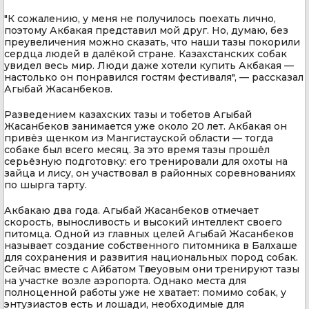
"К сожалению, у меня не получилось поехать лично,
поэтому Акбакая представил мой друг. Но, думаю, без
преувеличения можно сказать, что наши тазы покорили
сердца людей в далёкой стране. Казахстанских собак
увидел весь мир. Люди даже хотели купить Акбакая —
настолько он понравился гостям фестиваля", — рассказал
Агыбай Жасанбеков.
Разведением казахских тазы и тобетов Агыбай
Жасанбеков занимается уже около 20 лет. Акбакая он
привёз щенком из Мангистауской области — тогда
собаке был всего месяц. За это время тазы прошёл
серьёзную подготовку: его тренировали для охоты на
зайца и лису, он участвовал в районных соревнованиях
по шырга тарту.
Акбакаю два года. Агыбай Жасанбеков отмечает
скорость, выносливость и высокий интеллект своего
питомца. Одной из главных целей Агыбай Жасанбеков
называет создание собственного питомника в Балхаше
для сохранения и развития национальных пород собак.
Сейчас вместе с Айбатом Төлеуовым они тренируют тазы
на участке возле аэропорта. Однако места для
полноценной работы уже не хватает: помимо собак, у
энтузиастов есть и лошади, необходимые для