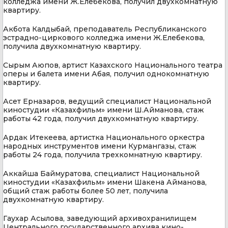
колледжа имени Ж.Елебекова, получил двухкомнатную
квартиру.
Акбота Калдыбай, преподаватель Республиканского
эстрадно-циркового колледжа имени Ж.Елебекова,
получила двухкомнатную квартиру.
Сырым Аюпов, артист Казахского Национального театра
оперы и балета имени Абая, получил однокомнатную
квартиру.
Асет Ерназаров, ведущий специалист Национальной
киностудии «Казахфильм» имени Ш.Айманова, стаж
работы 42 года, получил двухкомнатную квартиру.
Ардак Итекеева, артистка Национального оркестра
народных инструментов имени Курмангазы, стаж
работы 24 года, получила трехкомнатную квартиру.
Аккайша Баймуратова, специалист Национальной
киностудии «Казахфильм» имени Шакена Айманова,
общий стаж работы более 50 лет, получила
двухкомнатную квартиру.
Гаухар Асылова, заведующий архивохранилищем
Центрального государственного архива кино-