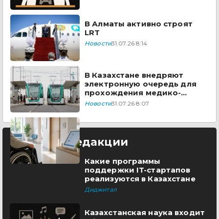
В Алматы активно строят
LRT
Новости
31.07.26 8:14
В Казахстане внедряют
электронную очередь для
прохождения медико-
социальной экспертизы
Новости
31.07.26 8:07
Выбор редакции
Какие программы
поддержки IT-стартапов
реализуются в Казахстане
Диджитал
Казахстанская наука входит