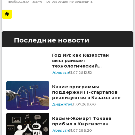
необходимо письменное разрешение редакции.
#
Последние новости
Год ИИ: как Казахстан
выстраивает
технологический
суверенитет в 2026 году
Новости
31.07.26 12:52
Какие программы
поддержки IT-стартапов
реализуются в Казахстане
Диджитал
31.07.26 9:00
Касым-Жомарт Токаев
прибыл в Кыргызстан
Новости
31.07.26 8:20