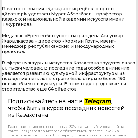
Почетного звания «Қазақстанның еңбек сіңірген
қайраткері» удостоен Мурат Абзелбаев – профессор
Казахской национальной академии искусств имени
Т.Жургенова.
Медалью «Ерен еңбегі үшін» награждена Аксункар
Жарылкасова – директор «Коржын Груп», ивент-
менеджер республиканских и международных
проектов.
В сфере культуры и искусства Казахстана трудятся около
60 тысяч человек. В последние годы особое внимание
уделяется развитию культурной инфраструктуры. За
последние пять лет в стране было открыто более 150
новых объектов культуры. В этом году продолжается
строительство еще 64 объектов.
Подписывайтесь на нас в
Telegram
,
чтобы быть в курсе последних новостей
из Казахстана
Разрешается использовать только 30% статьи, опубликованной на
сайте The Qazaqstan Monitor, с обязательной гиперссылкой на
оригинальный источник. Для перепубликации полного материала