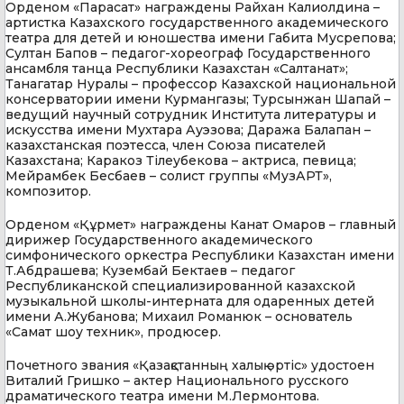
Орденом «Парасат» награждены Райхан Калиолдина –
артистка Казахского государственного академического
театра для детей и юношества имени Габита Мусрепова;
Султан Бапов – педагог-хореограф Государственного
ансамбля танца Республики Казахстан «Салтанат»;
Танагатар Нуралы – профессор Казахской национальной
консерватории имени Курмангазы; Турсынжан Шапай –
ведущий научный сотрудник Института литературы и
искусства имени Мухтара Ауэзова; Даража Балапан –
казахстанская поэтесса, член Союза писателей
Казахстана; Каракоз Тiлеубекова – актриса, певица;
Мейрамбек Бесбаев – солист группы «МузАРТ»,
композитор.
Орденом «Құрмет» награждены Канат Омаров – главный
дирижер Государственного академического
симфонического оркестра Республики Казахстан имени
Т.Абдрашева; Кузембай Бектаев – педагог
Республиканской специализированной казахской
музыкальной школы-интерната для одаренных детей
имени А.Жубанова; Михаил Романюк – основатель
«Самат шоу техник», продюсер.
Почетного звания «Қазақстанның халық әртіс» удостоен
Виталий Гришко – актер Национального русского
драматического театра имени М.Лермонтова.