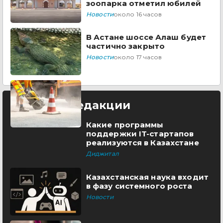
зоопарка отметил юбилей
Новости
около 16 часов
В Астане шоссе Алаш будет
частично закрыто
Новости
около 17 часов
Выбор редакции
Какие программы
поддержки IT-стартапов
реализуются в Казахстане
Диджитал
Казахстанская наука входит
в фазу системного роста
Новости