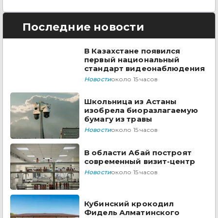
Последние новости
В Казахстане появился
первый национальный
стандарт видеонаблюдения
Новости
около 15 часов
Школьница из Астаны
изобрела биоразлагаемую
бумагу из травы
Новости
около 15 часов
В области Абай построят
современный визит-центр
Новости
около 15 часов
Кубинский крокодил
Фидель Алматинского