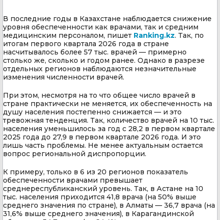
В последние годы в Казахстане наблюдается снижение
уровня обеспеченности как врачами, так и средним
медицинским персоналом, пишет
Ranking.kz
. Так, по
итогам первого квартала 2026 года в стране
насчитывалось более 57 тыс. врачей — примерно
столько же, сколько и годом ранее. Однако в разрезе
отдельных регионов наблюдаются незначительные
изменения численности врачей.
При этом, несмотря на то что общее число врачей в
стране практически не меняется, их обеспеченность на
душу населения постепенно снижается — и это
тревожная тенденция. Так, количество врачей на 10 тыс.
населения уменьшилось за год с 28,2 в первом квартале
2025 года до 27,9 в первом квартале 2026 года. И это
лишь часть проблемы. Не менее актуальным остается
вопрос региональной диспропорции.
К примеру, только в 6 из 20 регионов показатель
обеспеченности врачами превышает
среднереспубликанский уровень. Так, в Астане на 10
тыс. населения приходится 41,8 врача (на 50% выше
среднего значения по стране), в Алматы — 36,7 врача (на
31,6% выше среднего значения), в Карагандинской