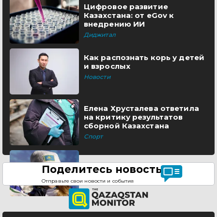
Цифровое развитие
Казахстана: от eGov к
внедрению ИИ
Диджитал
Как распознать корь у детей
и взрослых
Новости
Елена Хрусталева ответила
на критику результатов
сборной Казахстана
Спорт
Поделитесь новостью
Отправьте свои новости и события