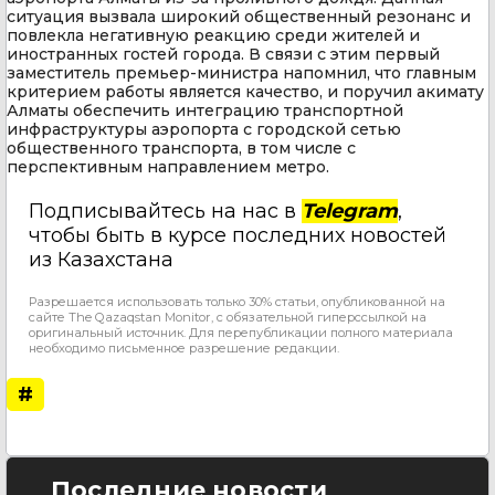
ситуация вызвала широкий общественный резонанс и
повлекла негативную реакцию среди жителей и
иностранных гостей города. В связи с этим первый
заместитель премьер-министра напомнил, что главным
критерием работы является качество, и поручил акимату
Алматы обеспечить интеграцию транспортной
инфраструктуры аэропорта с городской сетью
общественного транспорта, в том числе с
перспективным направлением метро.
Подписывайтесь на нас в
Telegram
,
чтобы быть в курсе последних новостей
из Казахстана
Разрешается использовать только 30% статьи, опубликованной на
сайте The Qazaqstan Monitor, с обязательной гиперссылкой на
оригинальный источник. Для перепубликации полного материала
необходимо письменное разрешение редакции.
#
Последние новости