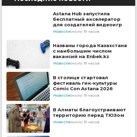
Astana Hub запустила
бесплатный акселератор
для создателей видеоигр
Новости
около 19 часов
Названы города Казахстана
с наибольшим числом
вакансий на Enbek.kz
Новости
около 19 часов
В столице стартовал
фестиваль гик-культуры
Comic Con Astana 2026
Новости
около 19 часов
В Алматы благоустраивают
территорию перед ТЮЗом
Новости
около 19 часов