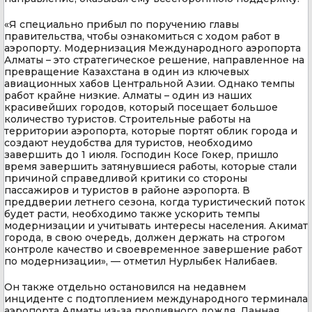
«Я специально прибыл по поручению главы
правительства, чтобы ознакомиться с ходом работ в
аэропорту. Модернизация Международного аэропорта
Алматы – это стратегическое решение, направленное на
превращение Казахстана в один из ключевых
авиационных хабов Центральной Азии. Однако темпы
работ крайне низкие. Алматы – один из наших
красивейших городов, который посещает большое
количество туристов. Строительные работы на
территории аэропорта, которые портят облик города и
создают неудобства для туристов, необходимо
завершить до 1 июля. Господин Косе Гокер, пришло
время завершить затянувшиеся работы, которые стали
причиной справедливой критики со стороны
пассажиров и туристов в районе аэропорта. В
преддверии летнего сезона, когда туристический поток
будет расти, необходимо также ускорить темпы
модернизации и учитывать интересы населения. Акимат
города, в свою очередь, должен держать на строгом
контроле качество и своевременное завершение работ
по модернизации», — отметил Нурлыбек Налибаев.
Он также отдельно остановился на недавнем
инциденте с подтоплением международного терминала
аэропорта Алматы из-за проливного дождя. Данная