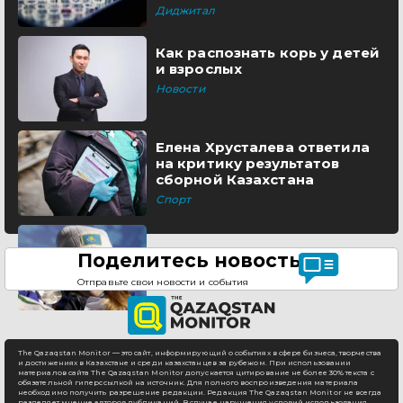
Диджитал
Как распознать корь у детей
и взрослых
Новости
Елена Хрусталева ответила
на критику результатов
сборной Казахстана
Спорт
Поделитесь новостью
Отправьте свои новости и события
The Qazaqstan Monitor — это сайт, информирующий о событиях в сфере бизнеса, творчества
и достижениях в Казахстане и среди казахстанцев за рубежом. При использовании
материалов сайта The Qazaqstan Monitor допускается цитирование не более 30% текста с
обязательной гиперссылкой на источник. Для полного воспроизведения материала
необходимо получить разрешение редакции. Редакция The Qazaqstan Monitor не всегда
разделяет мнение авторов публикаций. В случае нарушения условий использования