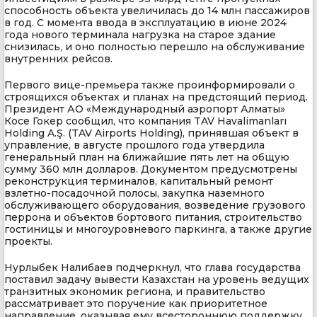
способность объекта увеличилась до 14 млн пассажиров
в год. С момента ввода в эксплуатацию в июне 2024
года нового терминала нагрузка на старое здание
снизилась, и оно полностью перешло на обслуживание
внутренних рейсов.
Первого вице-премьера также проинформировали о
строящихся объектах и планах на предстоящий период.
Президент АО «Международный аэропорт Алматы»
Косе Гокер сообщил, что компания TAV Havalimanları
Holding A.Ş. (TAV Airports Holding), принявшая объект в
управление, в августе прошлого года утвердила
генеральный план на ближайшие пять лет на общую
сумму 360 млн долларов. Документом предусмотрены
реконструкция терминалов, капитальный ремонт
взлетно-посадочной полосы, закупка наземного
обслуживающего оборудования, возведение грузового
перрона и объектов бортового питания, строительство
гостиницы и многоуровневого паркинга, а также другие
проекты.
Нурлыбек Налибаев подчеркнул, что глава государства
поставил задачу вывести Казахстан на уровень ведущих
транзитных экономик региона, и правительство
рассматривает это поручение как приоритетное
направление, оказывая ему всестороннюю поддержку.