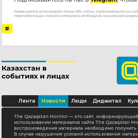
Разрешается использовать только 30% статьи, опубликованной на сай
перепубликации полного материала необходимо письменное разре
#
Казахстан в
событиях и лицах
Лента
Новости
Люди
Диджитал
Кул
The Qazaqstan Monitor — это сайт, информирующий 
использовании материалов сайта The Qazaqstan Mon
воспроизведения материала необходимо получить 
В случае нарушения условий использования матери