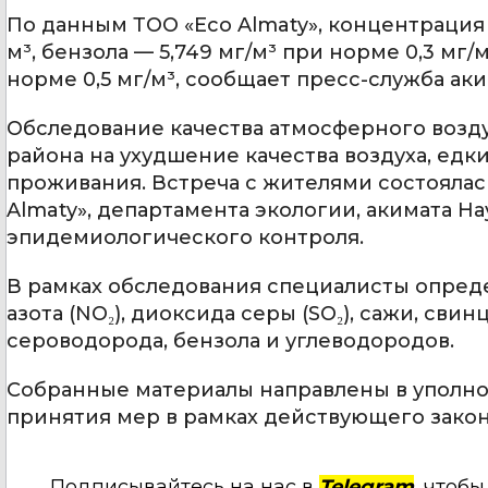
По данным ТОО «Eco Almaty», концентрация д
м³, бензола — 5,749 мг/м³ при норме 0,3 мг
норме 0,5 мг/м³, сообщает пресс-служба ак
Обследование качества атмосферного возд
района на ухудшение качества воздуха, едк
проживания. Встреча с жителями состоялась 
Almaty», департамента экологии, акимата Н
эпидемиологического контроля.
В рамках обследования специалисты опреде
азота (NO₂), диоксида серы (SO₂), сажи, св
сероводорода, бензола и углеводородов.
Собранные материалы направлены в уполн
принятия мер в рамках действующего закон
Подписывайтесь на нас в
Telegram
, чтоб