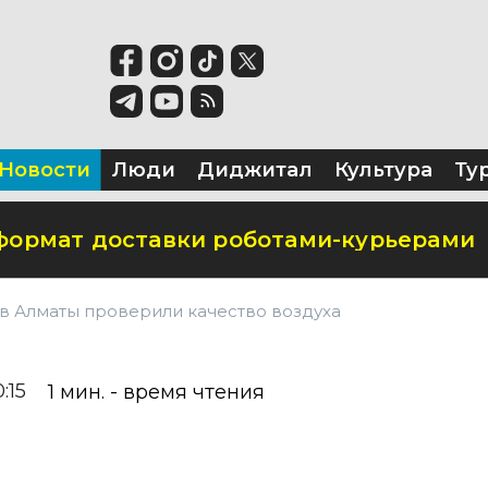
ьство креативного кластера
тронную очередь для прохождения ме
T
Новости
Люди
Диджитал
Культура
Ту
формат доставки роботами-курьерами
в Алматы проверили качество воздуха
:15
1
мин. - время чтения