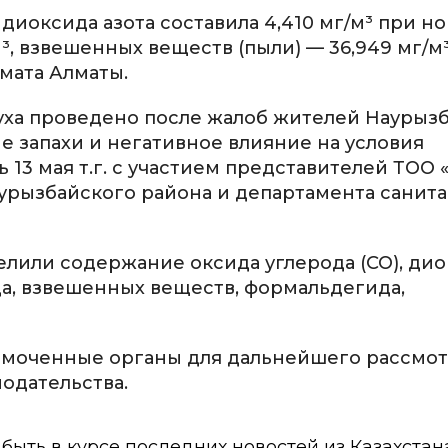
иоксида азота составила 4,410 мг/м³ при но
/м³, взвешенных веществ (пыли) — 36,949 мг/м
имата Алматы.
уха проведено после жалоб жителей Наурыз
ие запахи и негативное влияние на условия
13 мая т.г. с участием представителей ТОО 
аурызбайского района и департамента санит
лили содержание оксида углерода (CO), ди
инца, взвешенных веществ, формальдегида,
омоченные органы для дальнейшего рассмо
одательства.
ы быть в курсе последних новостей из Казахстан