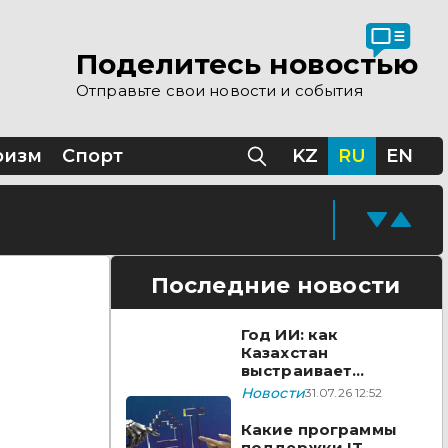
Поделитесь новостью
дико-социальной
Отправьте свои новости и события
ризм
Спорт
KZ
RU
EN
Последние новости
Год ИИ: как
Казахстан
выстраивает
технологический
Новости
31.07.26 12:52
суверенитет в 2026
году
Какие программы
поддержки IT-