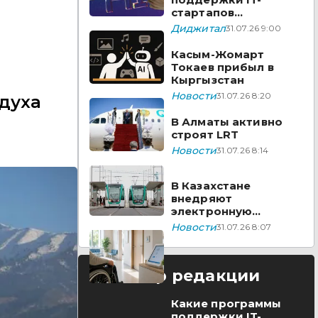
стартапов
реализуются в
Диджитал
31.07.26 9:00
Казахстане
Касым-Жомарт
Токаев прибыл в
Кыргызстан
Новости
31.07.26 8:20
духа
В Алматы активно
строят LRT
Новости
31.07.26 8:14
В Казахстане
внедряют
электронную
очередь для
Новости
31.07.26 8:07
прохождения
медико-социальной
экспертизы
Выбор редакции
Какие программы
поддержки IT-