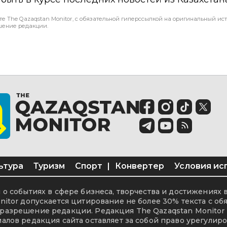
те The Qazaqstan Monitor, с обязательной гиперссылкой на оригинальный ист
шение редакции.
ьтура
Туризм
Спорт
|
Конвертер
Условия ис
о событиях в сфере бизнеса, творчества и достижениях 
itor допускается цитирование не более 30% текста с об
разрешение редакции. Редакция The Qazaqstan Monitor 
алов редакция сайта оставляет за собой право урегулиро