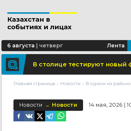
В Алматы началось строител
Казахстан в
В Казахстане внедряют элек
экспертизы
событиях и лицах
В Алматы активно строят LR
6 августа
|
четверг
Лента
В столице тестируют новый 
Главная страница
Новости
В одном из районо
Новости
Новости
14 мая, 2026 | 10