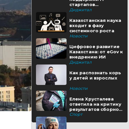
стартапов
реализуются в
Диджитал
Казахстане
Казахстанская наука
входит в фазу
системного роста
Новости
Цифровое развитие
Казахстана: от eGov к
внедрению ИИ
Диджитал
Как распознать корь
у детей и взрослых
Новости
Елена Хрусталева
ответила на критику
результатов сборной
Казахстана
Спорт