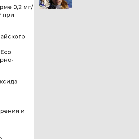
рме 0,2 мг/
³ при
байского
«Eco
арно-
оксида
трения и
а