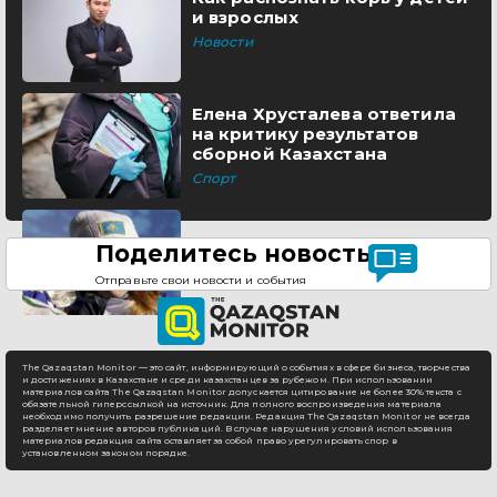
и взрослых
Новости
Елена Хрусталева ответила
на критику результатов
сборной Казахстана
Спорт
Поделитесь новостью
Отправьте свои новости и события
The Qazaqstan Monitor — это сайт, информирующий о событиях в сфере бизнеса, творчества
и достижениях в Казахстане и среди казахстанцев за рубежом. При использовании
материалов сайта The Qazaqstan Monitor допускается цитирование не более 30% текста с
обязательной гиперссылкой на источник. Для полного воспроизведения материала
необходимо получить разрешение редакции. Редакция The Qazaqstan Monitor не всегда
разделяет мнение авторов публикаций. В случае нарушения условий использования
материалов редакция сайта оставляет за собой право урегулировать спор в
установленном законом порядке.