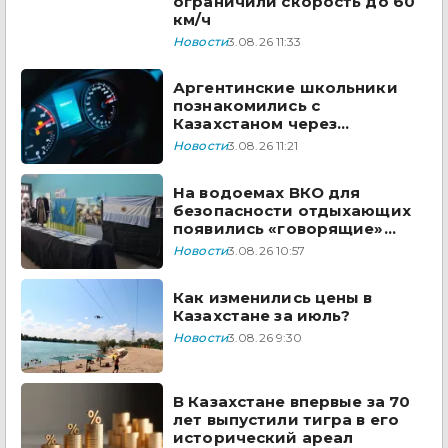
ограничили скорость до 60
км/ч
Новости
3.08.26 11:33
Аргентинские школьники
познакомились с
Казахстаном через
творчество Димаша
Новости
3.08.26 11:21
Кудайбергена
На водоемах ВКО для
безопасности отдыхающих
появились «говорящие»
дроны
Новости
3.08.26 10:57
Как изменились цены в
Казахстане за июль?
Новости
3.08.26 9:30
В Казахстане впервые за 70
лет выпустили тигра в его
исторический ареал