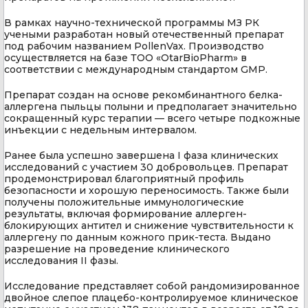
В рамках научно-технической программы МЗ РК
учеными разработан новый отечественный препарат
под рабочим названием PollenVax. Производство
осуществляется на базе ТОО «OtarBioPharm» в
соответствии с международным стандартом GMP.
Препарат создан на основе рекомбинантного белка-
аллергена пыльцы полыни и предполагает значительно
сокращенный курс терапии — всего четыре подкожные
инъекции с недельным интервалом.
Ранее была успешно завершена I фаза клинических
исследований с участием 30 добровольцев. Препарат
продемонстрировал благоприятный профиль
безопасности и хорошую переносимость. Также были
получены положительные иммунологические
результаты, включая формирование аллерген-
блокирующих антител и снижение чувствительности к
аллергену по данным кожного прик-теста. Выдано
разрешение на проведение клинического
исследования II фазы.
Исследование представляет собой рандомизированное
двойное слепое плацебо-контролируемое клиническое