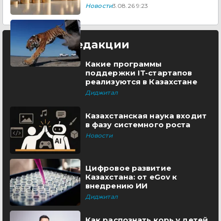
Новости
3.08.26 9:23
Выбор редакции
Какие программы
поддержки IT-стартапов
реализуются в Казахстане
Диджитал
Казахстанская наука входит
в фазу системного роста
Новости
Цифровое развитие
Казахстана: от eGov к
внедрению ИИ
Диджитал
Как распознать корь у детей