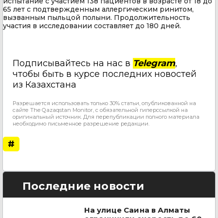
испытание с участием 138 пациентов в возрасте от 18 до
65 лет с подтвержденным аллергическим ринитом,
вызванным пыльцой полыни. Продолжительность
участия в исследовании составляет до 180 дней.
Подписывайтесь на нас в
Telegram
,
чтобы быть в курсе последних новостей
из Казахстана
Разрешается использовать только 30% статьи, опубликованной на
сайте The Qazaqstan Monitor, с обязательной гиперссылкой на
оригинальный источник. Для перепубликации полного материала
необходимо письменное разрешение редакции.
#
Последние новости
На улице Саина в Алматы