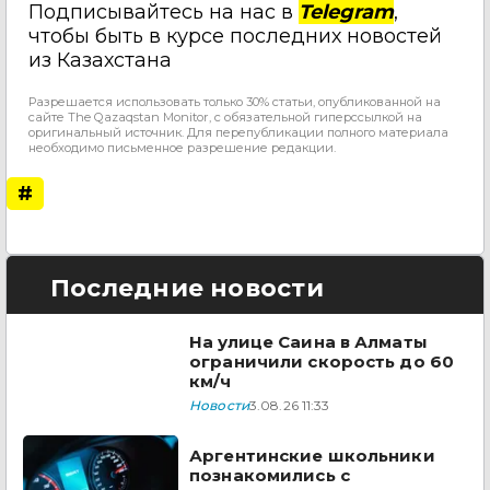
Подписывайтесь на нас в
Telegram
,
чтобы быть в курсе последних новостей
из Казахстана
Разрешается использовать только 30% статьи, опубликованной на
сайте The Qazaqstan Monitor, с обязательной гиперссылкой на
оригинальный источник. Для перепубликации полного материала
необходимо письменное разрешение редакции.
#
Последние новости
На улице Саина в Алматы
ограничили скорость до 60
км/ч
Новости
3.08.26 11:33
Аргентинские школьники
познакомились с