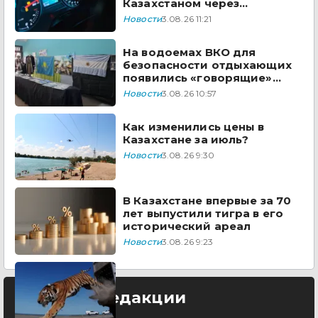
Казахстаном через
творчество Димаша
Новости
3.08.26 11:21
Кудайбергена
На водоемах ВКО для
безопасности отдыхающих
появились «говорящие»
дроны
Новости
3.08.26 10:57
Как изменились цены в
Казахстане за июль?
Новости
3.08.26 9:30
В Казахстане впервые за 70
лет выпустили тигра в его
исторический ареал
Новости
3.08.26 9:23
Выбор редакции