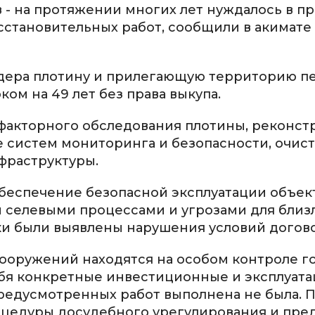
 - на протяжении многих лет нуждалось в п
сстановительных работ, сообщили в акимате
ндера плотину и прилегающую территорию п
ом на 49 лет без права выкупа.
факторного обследования плотины, реконст
 систем мониторинга и безопасности, очис
фраструктуры.
обеспечение безопасной эксплуатации объек
 селевыми процессами и угрозами для бли
ки были выявлены нарушения условий догово
ооружений находятся на особом контроле го
бя конкретные инвестиционные и эксплуат
предусмотренных работ выполнена не была. 
цедуры досудебного урегулирования и пре