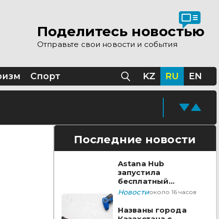
Поделитесь новостью
Отправьте свои новости и события
ризм
Спорт
KZ
RU
EN
Последние новости
Astana Hub
запустила
бесплатный
акселератор для
Новости
около 16 часов
создателей
видеоигр
Названы города
Казахстана с