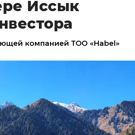
ере Иссык
инвестора
яющей компанией ТОО «Habel»