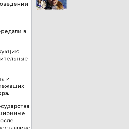
роведении
ередали в
рукцию
тительные
та и
злежащих
ра.
сударства.
ационные
После
доставлено