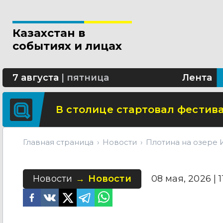
Новые разделы по ИИ появят
Казахстан в
В Алматы благоустраивают 
событиях и лицах
Сколько стоит собрать ребенк
7 августа
|
пятница
Лента
В столице стартовал фестива
Главная страница
Новости
Плотина на озере 
Новости
Новости
08 мая, 2026 | 11