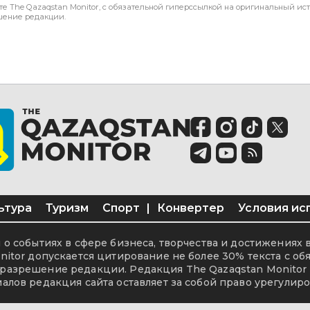
те The Qazaqstan Monitor, с обязательной гиперссылкой на оригинальный ист
шение редакции.
ьтура
Туризм
Спорт
|
Конвертер
Условия ис
о событиях в сфере бизнеса, творчества и достижениях 
itor допускается цитирование не более 30% текста с об
разрешение редакции. Редакция The Qazaqstan Monitor 
алов редакция сайта оставляет за собой право урегулиро