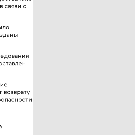
в связи с
ыло
озданы
ледования
доставлен
ние
т возврату
зопасности
а