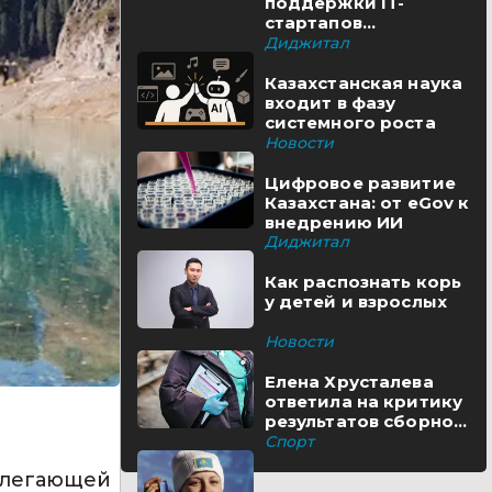
поддержки IT-
стартапов
реализуются в
Диджитал
Казахстане
Казахстанская наука
входит в фазу
системного роста
Новости
Цифровое развитие
Казахстана: от eGov к
внедрению ИИ
Диджитал
Как распознать корь
у детей и взрослых
Новости
Елена Хрусталева
ответила на критику
результатов сборной
Казахстана
Спорт
рилегающей