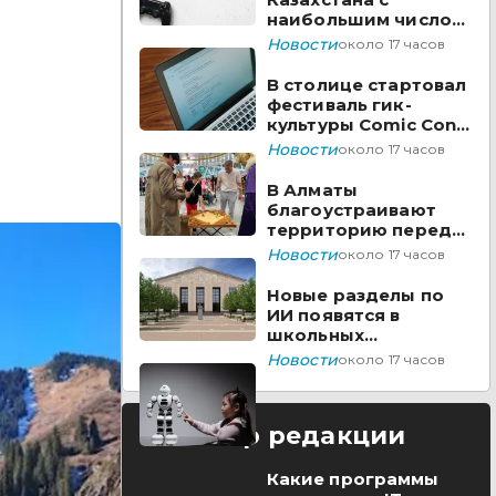
наибольшим числом
вакансий на Enbek.kz
Новости
около 17 часов
В столице стартовал
фестиваль гик-
культуры Comic Con
Astana 2026
Новости
около 17 часов
В Алматы
благоустраивают
территорию перед
ТЮЗом
Новости
около 17 часов
Новые разделы по
ИИ появятся в
школьных
предметах
Новости
около 17 часов
Казахстана
Выбор редакции
Какие программы