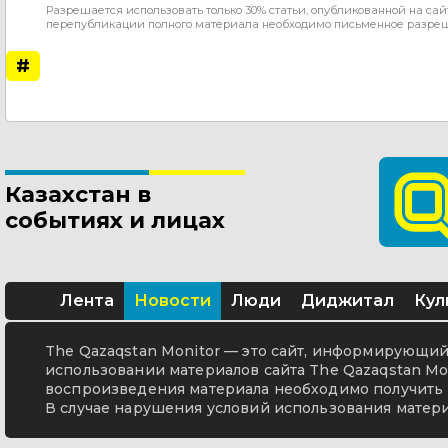
Разрешается использовать только 30% статьи, опубликованной на сай
перепубликации полного материала необходимо письменное разре
#
Казахстан в
событиях и лицах
Лента
Новости
Люди
Диджитал
Кул
The Qazaqstan Monitor — это сайт, информирующий 
использовании материалов сайта The Qazaqstan Mon
воспроизведения материала необходимо получить 
В случае нарушения условий использования матери