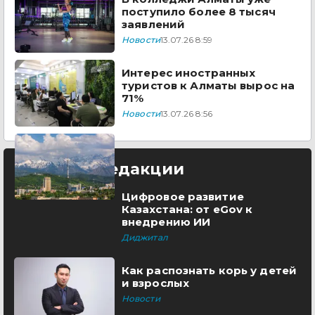
поступило более 8 тысяч
заявлений
Новости
13.07.26 8:59
Интерес иностранных
туристов к Алматы вырос на
71%
Новости
13.07.26 8:56
Выбор редакции
Цифровое развитие
Казахстана: от eGov к
внедрению ИИ
Диджитал
Как распознать корь у детей
и взрослых
Новости