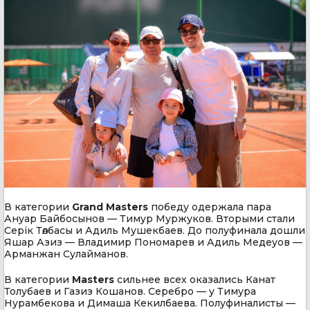
В категории
Grand Masters
победу одержала пара
Ануар Байбосынов — Тимур Муржуков. Вторыми стали
Серік Төлбасы и Адиль Мушекбаев. До полуфинала дошли
Яшар Азиз — Владимир Пономарев и Адиль Медеуов —
Арманжан Сулайманов.
В категории
Masters
сильнее всех оказались Канат
Толубаев и Газиз Кошанов. Серебро — у Тимура
Нурамбекова и Димаша Кекилбаева. Полуфиналисты —