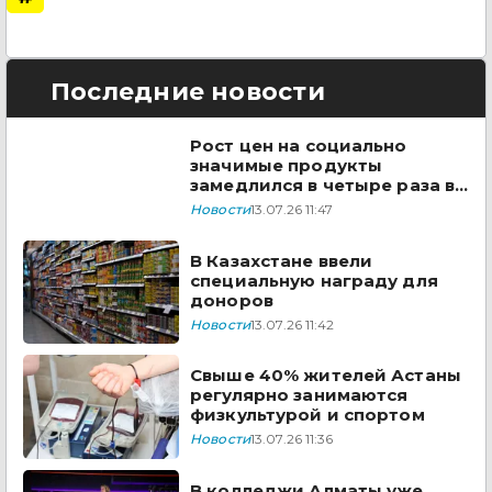
Последние новости
Рост цен на социально
значимые продукты
замедлился в четыре раза в
Казахстане
Новости
13.07.26 11:47
В Казахстане ввели
специальную награду для
доноров
Новости
13.07.26 11:42
Свыше 40% жителей Астаны
регулярно занимаются
физкультурой и спортом
Новости
13.07.26 11:36
В колледжи Алматы уже