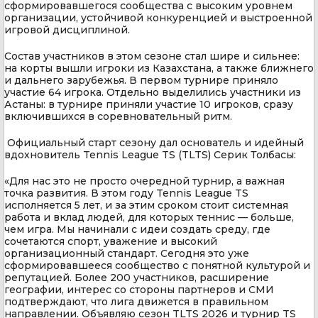
сформировавшегося сообщества с высоким уровнем
организации, устойчивой конкуренцией и выстроенной
игровой дисциплиной.
Состав участников в этом сезоне стал шире и сильнее:
на корты вышли игроки из Казахстана, а также ближнего
и дальнего зарубежья. В первом турнире приняло
участие 64 игрока. Отдельно выделились участники из
Астаны: в турнире приняли участие 10 игроков, сразу
включившихся в соревновательный ритм.
Официальный старт сезону дал основатель и идейный
вдохновитель Tennis League TS (TLTS) Серик Толбасы:
«Для нас это не просто очередной турнир, а важная
точка развития. В этом году Tennis League TS
исполняется 5 лет, и за этим сроком стоит системная
работа и вклад людей, для которых теннис — больше,
чем игра. Мы начинали с идеи создать среду, где
сочетаются спорт, уважение и высокий
организационный стандарт. Сегодня это уже
сформировавшееся сообщество с понятной культурой и
репутацией. Более 200 участников, расширение
географии, интерес со стороны партнеров и СМИ
подтверждают, что лига движется в правильном
направлении. Объявляю сезон TLTS 2026 и турнир TS