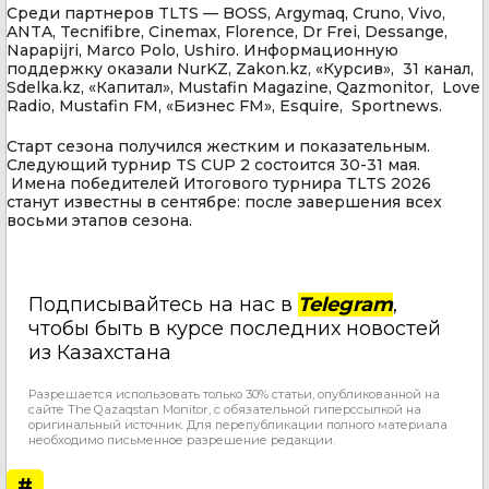
Среди партнеров TLTS — BOSS, Argymaq, Cruno, Vivo,
ANTA, Tecnifibre, Cinemax, Florence, Dr Frei, Dessange,
Napapijri, Marco Polo, Ushiro. Информационную
поддержку оказали NurKZ, Zakon.kz, «Курсив», 31 канал,
Sdelka.kz, «Капитал», Mustafin Magazine, Qazmonitor, Love
Radio, Mustafin FM, «Бизнес FM», Esquire, Sportnews.
Старт сезона получился жестким и показательным.
Следующий турнир TS CUP 2 состоится 30-31 мая.
Имена победителей Итогового турнира TLTS 2026
станут известны в сентябре: после завершения всех
восьми этапов сезона.
Подписывайтесь на нас в
Telegram
,
чтобы быть в курсе последних новостей
из Казахстана
Разрешается использовать только 30% статьи, опубликованной на
сайте The Qazaqstan Monitor, с обязательной гиперссылкой на
оригинальный источник. Для перепубликации полного материала
необходимо письменное разрешение редакции.
#