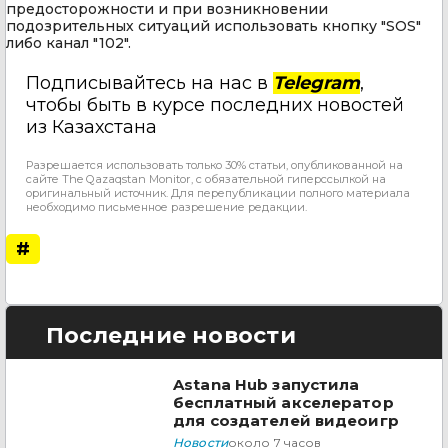
предосторожности и при возникновении
подозрительных ситуаций использовать кнопку "SOS"
либо канал "102".
Подписывайтесь на нас в
Telegram
,
чтобы быть в курсе последних новостей
из Казахстана
Разрешается использовать только 30% статьи, опубликованной на
сайте The Qazaqstan Monitor, с обязательной гиперссылкой на
оригинальный источник. Для перепубликации полного материала
необходимо письменное разрешение редакции.
#
Последние новости
Astana Hub запустила
бесплатный акселератор
для создателей видеоигр
Новости
около 7 часов