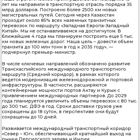
лет мы направили в транспортную отрасль порядка 35
млрд долларов. Построено более 2500 км новых
магистральных путей. Сегодня через Казахстан
проходит около 85% всех наземных транзитных
перевозок по маршруту «Западная Европа-Западный
Китай». Мы не останавливаемся на достигнутом. В
ближайшие 4 года мы планируем построить еще 5 тыс.
км новых железных дорог. Наша цель – довести объем
транзита до 100 млн тонн в год к 2035 году», —
подчеркнул премьер-министр.
В числе ключевых направлений обозначено развитие
Транскаспийского международного транспортного
маршрута (Средний коридор), в рамках которого
ведется модернизация железнодорожной и портовой
инфраструктуры. В частности, расширяются
контейнерные мощности портов Актау и Курык с
привлечением международных партнеров. До 2029
года планируется увеличить объемы перевозок с 80 тыс.
до 300 тыс. ДФЭ в год. Сроки доставки грузов уже
сокращены до 18 суток, в перспективе они будут
сокращены до 10 дней.
Развивается международный транспортный коридор
«Север – Юг», обеспечивающий кратчайший выход на
рынки Персидского залива и Индии.