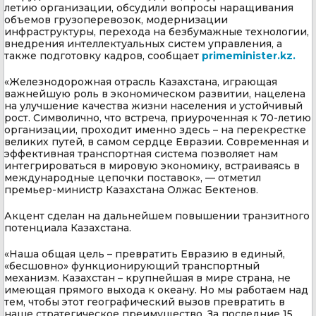
летию организации, обсудили вопросы наращивания
объемов грузоперевозок, модернизации
инфраструктуры, перехода на безбумажные технологии,
внедрения интеллектуальных систем управления, а
также подготовку кадров, сообщает
primeminister.kz.
«Железнодорожная отрасль Казахстана, играющая
важнейшую роль в экономическом развитии, нацелена
на улучшение качества жизни населения и устойчивый
рост. Символично, что встреча, приуроченная к 70-летию
организации, проходит именно здесь – на перекрестке
великих путей, в самом сердце Евразии. Современная и
эффективная транспортная система позволяет нам
интегрироваться в мировую экономику, встраиваясь в
международные цепочки поставок», — отметил
премьер-министр Казахстана Олжас Бектенов.
Акцент сделан на дальнейшем повышении транзитного
потенциала Казахстана.
«Наша общая цель – превратить Евразию в единый,
«бесшовно» функционирующий транспортный
механизм. Казахстан – крупнейшая в мире страна, не
имеющая прямого выхода к океану. Но мы работаем над
тем, чтобы этот географический вызов превратить в
наше стратегическое преимущество. За последние 15