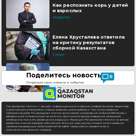
Как распознать корь у детей
и взрослых
Новости
Елена Хрусталева ответила
на критику результатов
сборной Казахстана
Спорт
Поделитесь новостью
Отправьте свои новости и события
The Qazaqstan Monitor — это сайт, информирующий о событиях в сфере бизнеса, творчества
и достижениях в Казахстане и среди казахстанцев за рубежом. При использовании
материалов сайта The Qazaqstan Monitor допускается цитирование не более 30% текста с
обязательной гиперссылкой на источник. Для полного воспроизведения материала
необходимо получить разрешение редакции. Редакция The Qazaqstan Monitor не всегда
разделяет мнение авторов публикаций. В случае нарушения условий использования
материалов редакция сайта оставляет за собой право урегулировать спор в
установленном законом порядке.