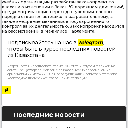
учебных организации разработан законопроект по
внесению изменении в Закон "О дорожном движении",
предусматривающие переход от уведомительного
порядка открытия автошкол к разрешительному, а
также внедрение механизмов государственного
контроля за их деятельностью. Законопроект находится
на рассмотрении в Мажилисе Парламента.
Подписывайтесь на нас в
Telegram
,
чтобы быть в курсе последних новостей
из Казахстана
Разрешается использовать только 30% статьи, опубликованной на
сайте The Qazaqstan Monitor, с обязательной гиперссылкой на
оригинальный источник. Для перепубликации полного материала
необходимо письменное разрешение редакции.
#
Последние новости