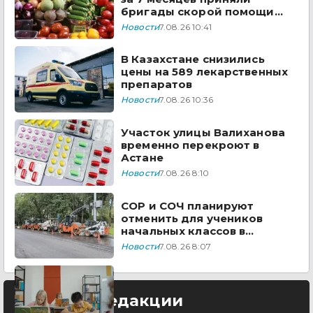
бригады скорой помощи
Казахстана
Новости
7.08.26 10:41
В Казахстане снизились
цены на 589 лекарственных
препаратов
Новости
7.08.26 10:36
Участок улицы Валиханова
временно перекроют в
Астане
Новости
7.08.26 8:10
СОР и СОЧ планируют
отменить для учеников
начальных классов в
Казахстане
Новости
7.08.26 8:07
Выбор редакции