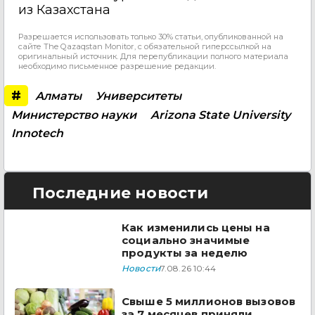
из Казахстана
Разрешается использовать только 30% статьи, опубликованной на
сайте The Qazaqstan Monitor, с обязательной гиперссылкой на
оригинальный источник. Для перепубликации полного материала
необходимо письменное разрешение редакции.
#
Алматы
Университеты
Министерство науки
Arizona State University
Innotech
Последние новости
Как изменились цены на
социально значимые
продукты за неделю
Новости
7.08.26 10:44
Свыше 5 миллионов вызовов
за 7 месяцев приняли