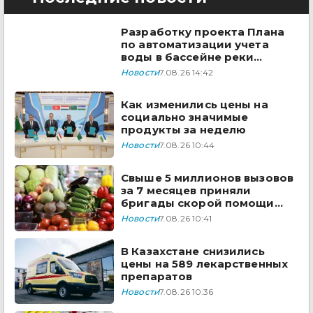
Разработку проекта Плана
по автоматизации учета
воды в бассейне реки
Сырдарья одобрили
Новости
7.08.26 14:42
государства ЦА
Как изменились цены на
социально значимые
продукты за неделю
Новости
7.08.26 10:44
Свыше 5 миллионов вызовов
за 7 месяцев приняли
бригады скорой помощи
Казахстана
Новости
7.08.26 10:41
В Казахстане снизились
цены на 589 лекарственных
препаратов
Новости
7.08.26 10:36