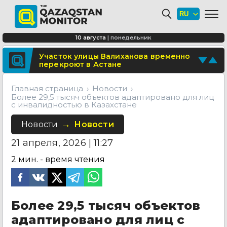
Минтранспорта утвердило новые
расценки для проезда по БАКАД
СОР и СОЧ планируют отменить для
10 августа
|
понедельник
учеников начальных классов в
Казахстане
Поделитесь новостью
Участок улицы Валиханова временно
перекроют в Астане
Отправьте свои новости и события
Главная страница
Новости
Более 29,5 тысяч объектов адаптировано для лиц
с инвалидностью в Казахстане
Новости
Новости
21 апреля, 2026 | 11:27
2
мин. - время чтения
Более 29,5 тысяч объектов
адаптировано для лиц с