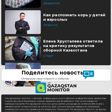
Диджитал
Как распознать корь у детей
и взрослых
Новости
Елена Хрусталева ответила
на критику результатов
сборной Казахстана
Спорт
Поделитесь новостью
Отправьте свои новости и события
The Qazaqstan Monitor — это сайт, информирующий о событиях в сфере бизнеса, творчества
и достижениях в Казахстане и среди казахстанцев за рубежом. При использовании
материалов сайта The Qazaqstan Monitor допускается цитирование не более 30% текста с
обязательной гиперссылкой на источник. Для полного воспроизведения материала
необходимо получить разрешение редакции. Редакция The Qazaqstan Monitor не всегда