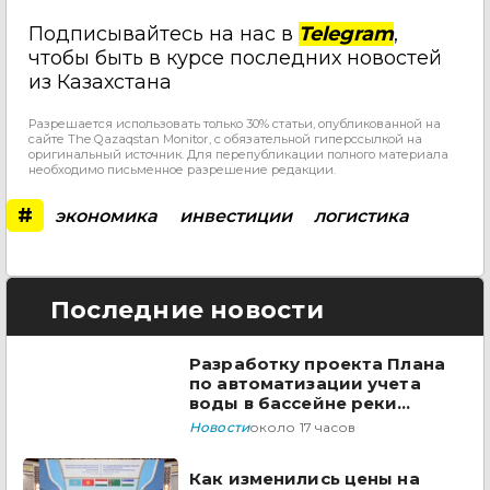
Подписывайтесь на нас в
Telegram
,
чтобы быть в курсе последних новостей
из Казахстана
Разрешается использовать только 30% статьи, опубликованной на
сайте The Qazaqstan Monitor, с обязательной гиперссылкой на
оригинальный источник. Для перепубликации полного материала
необходимо письменное разрешение редакции.
#
экономика
инвестиции
логистика
Последние новости
Разработку проекта Плана
по автоматизации учета
воды в бассейне реки
Сырдарья одобрили
Новости
около 17 часов
государства ЦА
Как изменились цены на