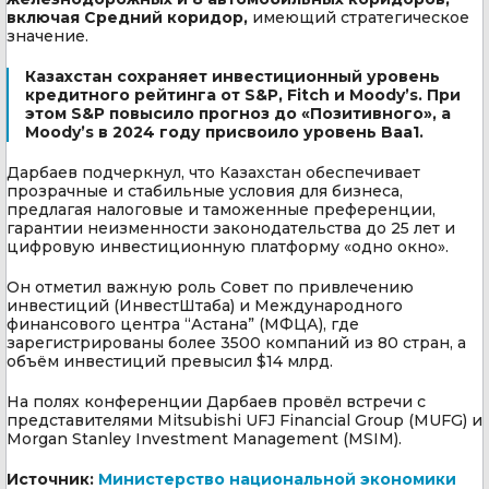
включая Средний коридор,
имеющий стратегическое
значение.
Казахстан сохраняет инвестиционный уровень
кредитного рейтинга от S&P, Fitch и Moody’s. При
этом S&P повысило прогноз до «Позитивного», а
Moody’s в 2024 году присвоило уровень Baa1.
Дарбаев подчеркнул, что Казахстан обеспечивает
прозрачные и стабильные условия для бизнеса,
предлагая налоговые и таможенные преференции,
гарантии неизменности законодательства до 25 лет и
цифровую инвестиционную платформу «одно окно».
Он отметил важную роль Совет по привлечению
инвестиций (ИнвестШтаба) и Международного
финансового центра “Астана” (МФЦА), где
зарегистрированы более 3500 компаний из 80 стран, а
объём инвестиций превысил $14 млрд.
На полях конференции Дарбаев провёл встречи с
представителями Mitsubishi UFJ Financial Group (MUFG) и
Morgan Stanley Investment Management (MSIM).
Источник:
Министерство национальной экономики