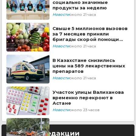
социально значимые
продукты за неделю
Новости
около 21 часа
Свыше 5 миллионов вызовов
за 7 месяцев приняли
бригады скорой помощи
Казахстана
Новости
около 21 часа
В Казахстане снизились
цены на 589 лекарственных
препаратов
Новости
около 21 часа
Участок улицы Валиханова
временно перекроют в
Астане
Новости
около 23 часов
Выбор редакции