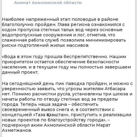
Акимат Акмолинской области
Наиболее напряженный этап половодья в районе
благополучно пройден. Глава региона ознакомился с
ходом пропуска степных талых вод через основные
водопропускные сооружения и лог, отметив, что
слаженная работа служб позволила минимизировать
риски подтоплений жилых массивов.
«Вода в этом году прошла беспрепятственно. Нашим
приоритетом остается обеспечение безопасности
населения, и в текущем году мы полностью завершаем
данный проект.
На сегодняшний день пик паводка пройден, и можно с
уверенностью заявить, что угрозы жителям Атбасара
нет. Помимо расчистки русла, установлены три шлюза и
начаты работы по отводу степных вод за пределы
города. Теперь наша задача – обеспечить
своевременный вывоз снега и, в соответствии с
концепцией «Таза Қазақстан», приступить к реализации
новых проектов по благоустройству города», –
подчеркнул аким Акмолинской области Марат
Ахметжанов.