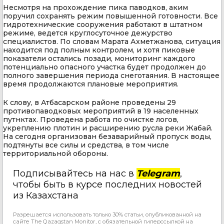
Несмотря на прохождение пика паводков, аким
поручил сохранять режим повышенной готовности. Все
гидротехнические сооружения работают в штатном
режиме, ведется круглосуточное дежурство
специалистов. По словам Марата Ахметжанова, ситуация
находится под полным контролем, и хотя пиковые
показатели остались позади, мониторинг каждого
потенциально опасного участка будет продолжен до
полного завершения периода снеготаяния. В настоящее
время продолжаются плановые мероприятия.
К слову, в Атбасарском районе проведены 29
противопаводковых мероприятий в 19 населенных
путнктах. Проведена работа по очистке логов,
укреплению плотин и расширению русла реки Жабай.
На сегодня организован безаварийный пропуск воды,
подтянуты все силы и средства, в том числе
территориальной обороны.
Подписывайтесь на нас в
Telegram
,
чтобы быть в курсе последних новостей
из Казахстана
Разрешается использовать только 30% статьи, опубликованной на
сайте The Qazaqstan Monitor, с обязательной гиперссылкой на