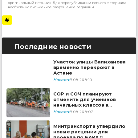
оригинальный источник. Для перепубликации полного материала
необходимо письменное разрешение редакции.
#
Последние новости
Участок улицы Валиханова
временно перекроют в
Астане
Новости
7.08.26 8:10
СОР и СОЧ планируют
отменить для учеников
начальных классов в
Казахстане
Новости
7.08.26 8:07
Минтранспорта утвердило
новые расценки для
проезда по БАКАД