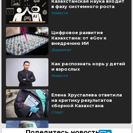
Казахстанская наука входит
в фазу системного роста
Новости
Цифровое развитие
Казахстана: от eGov к
внедрению ИИ
Диджитал
Как распознать корь у детей
и взрослых
Новости
Елена Хрусталева ответила
на критику результатов
сборной Казахстана
Спорт
Поделитесь новостью