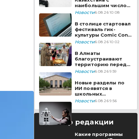
наибольшим числом
вакансий на Enbek.kz
Новости
6.08.26 10:08
В столице стартовал
фестиваль гик-
культуры Comic Con
Astana 2026
Новости
6.08.26 10:02
В Алматы
благоустраивают
территорию перед
ТЮЗом
Новости
6.08.26 9:59
Новые разделы по
ИИ появятся в
школьных
предметах
Новости
6.08.26 9:56
Казахстана
Выбор редакции
Какие программы