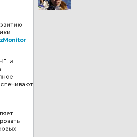
азвитию
лики
zMonitor
Г, и
а
пное
еспечивают
ляет
ровать
ровых