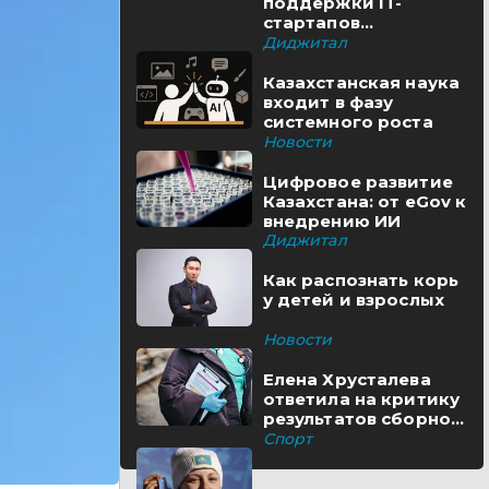
поддержки IT-
стартапов
реализуются в
Диджитал
Казахстане
Казахстанская наука
входит в фазу
системного роста
Новости
Цифровое развитие
Казахстана: от eGov к
внедрению ИИ
Диджитал
Как распознать корь
у детей и взрослых
Новости
Елена Хрусталева
ответила на критику
результатов сборной
Казахстана
Спорт