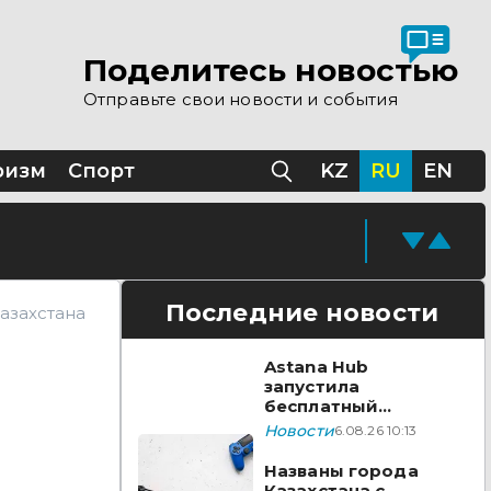
Поделитесь новостью
Отправьте свои новости и события
ризм
Спорт
KZ
RU
EN
Последние новости
азахстана
Astana Hub
запустила
бесплатный
акселератор для
Новости
6.08.26 10:13
создателей
видеоигр
Названы города
Казахстана с