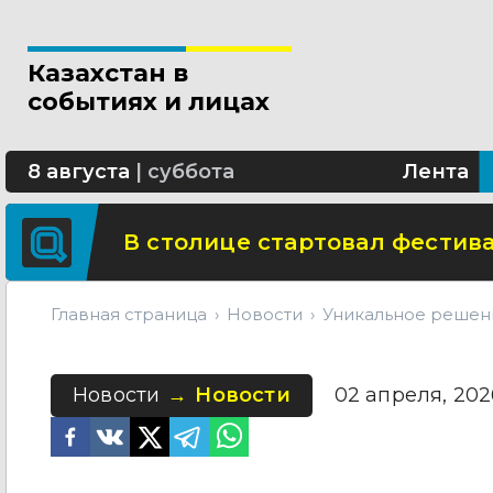
Новые разделы по ИИ появят
Казахстан в
В Алматы благоустраивают 
событиях и лицах
Сколько стоит собрать ребенк
8 августа
|
суббота
Лента
В столице стартовал фестива
Главная страница
Новости
Уникальное решен
Новости
Новости
02 апреля, 2026