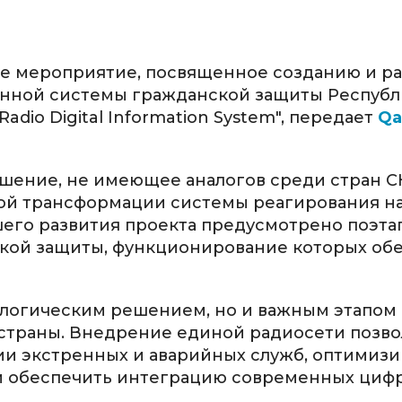
ое мероприятие, посвященное созданию и р
нной системы гражданской защиты Респуб
dio Digital Information System", передает
Qa
шение, не имеющее аналогов среди стран СН
ой трансформации системы реагирования н
шего развития проекта предусмотрено поэта
нской защиты, функционирование которых об
ологическим решением, но и важным этапом
страны. Внедрение единой радиосети позво
и экстренных и аварийных служб, оптимизи
 и обеспечить интеграцию современных циф