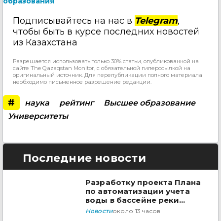
образования
Подписывайтесь на нас в
Telegram
,
чтобы быть в курсе последних новостей
из Казахстана
Разрешается использовать только 30% статьи, опубликованной на
сайте The Qazaqstan Monitor, с обязательной гиперссылкой на
оригинальный источник. Для перепубликации полного материала
необходимо письменное разрешение редакции.
#
наука
рейтинг
Высшее образование
Университеты
Последние новости
Разработку проекта Плана
по автоматизации учета
воды в бассейне реки
Сырдарья одобрили
Новости
около 13 часов
государства ЦА