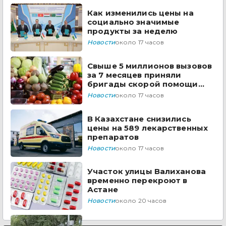
Как изменились цены на
социально значимые
продукты за неделю
Новости
около 17 часов
Свыше 5 миллионов вызовов
за 7 месяцев приняли
бригады скорой помощи
Казахстана
Новости
около 17 часов
В Казахстане снизились
цены на 589 лекарственных
препаратов
Новости
около 17 часов
Участок улицы Валиханова
временно перекроют в
Астане
Новости
около 20 часов