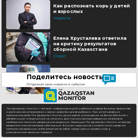
Как распознать корь у детей
и взрослых
Новости
Елена Хрусталева ответила
на критику результатов
сборной Казахстана
Спорт
Поделитесь новостью
Отправьте свои новости и события
The Qazaqstan Monitor — это сайт, информирующий о событиях в сфере бизнеса, творчества
и достижениях в Казахстане и среди казахстанцев за рубежом. При использовании
материалов сайта The Qazaqstan Monitor допускается цитирование не более 30% текста с
обязательной гиперссылкой на источник. Для полного воспроизведения материала
необходимо получить разрешение редакции. Редакция The Qazaqstan Monitor не всегда
разделяет мнение авторов публикаций. В случае нарушения условий использования
материалов редакция сайта оставляет за собой право урегулировать спор в
установленном законом порядке.