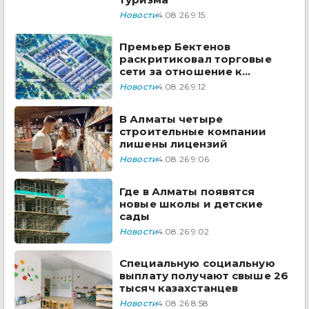
Новости
4.08.26 9:15
Премьер Бектенов
раскритиковал торговые
сети за отношение к
казахстанским товарам
Новости
4.08.26 9:12
В Алматы четыре
строительные компании
лишены лицензий
Новости
4.08.26 9:06
Где в Алматы появятся
новые школы и детские
сады
Новости
4.08.26 9:02
Специальную социальную
выплату получают свыше 26
тысяч казахстанцев
Новости
4.08.26 8:58