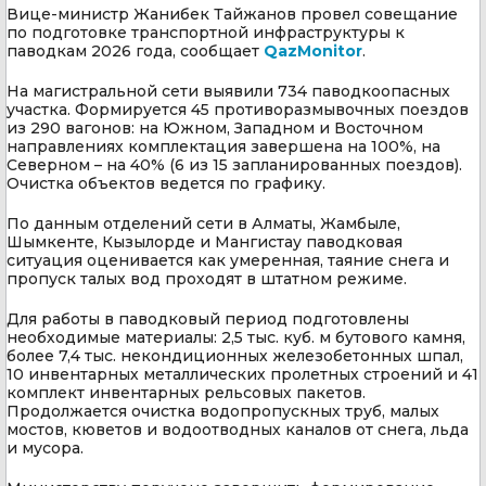
Вице-министр Жанибек Тайжанов провел совещание
по подготовке транспортной инфраструктуры к
паводкам 2026 года, сообщает
QazMonitor
.
На магистральной сети выявили 734 паводкоопасных
участка. Формируется 45 противоразмывочных поездов
из 290 вагонов: на Южном, Западном и Восточном
направлениях комплектация завершена на 100%, на
Северном – на 40% (6 из 15 запланированных поездов).
Очистка объектов ведется по графику.
По данным отделений сети в Алматы, Жамбыле,
Шымкенте, Кызылорде и Мангистау паводковая
ситуация оценивается как умеренная, таяние снега и
пропуск талых вод проходят в штатном режиме.
Для работы в паводковый период подготовлены
необходимые материалы: 2,5 тыс. куб. м бутового камня,
более 7,4 тыс. некондиционных железобетонных шпал,
10 инвентарных металлических пролетных строений и 41
комплект инвентарных рельсовых пакетов.
Продолжается очистка водопропускных труб, малых
мостов, кюветов и водоотводных каналов от снега, льда
и мусора.