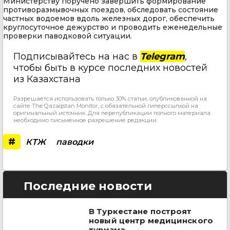
Министерству поручено завершить формирование
противоразмывочных поездов, обследовать состояние
частных водоемов вдоль железных дорог, обеспечить
круглосуточное дежурство и проводить еженедельные
проверки паводковой ситуации.
Подписывайтесь на нас в
Telegram
,
чтобы быть в курсе последних новостей
из Казахстана
Разрешается использовать только 30% статьи, опубликованной на
сайте The Qazaqstan Monitor, с обязательной гиперссылкой на
оригинальный источник. Для перепубликации полного материала
необходимо письменное разрешение редакции.
#
КТЖ
паводки
Последние новости
В Туркестане построят
новый центр медицинского
туризма