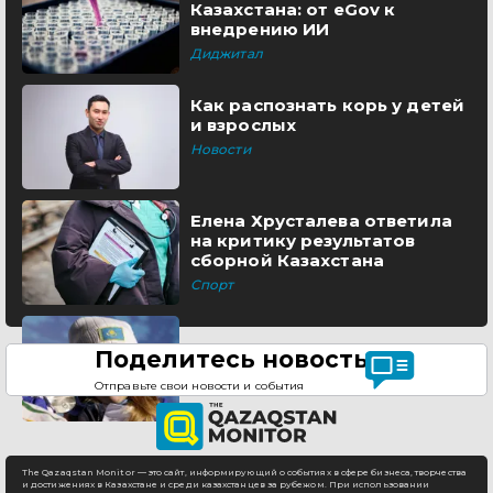
Казахстана: от eGov к
внедрению ИИ
Диджитал
Как распознать корь у детей
и взрослых
Новости
Елена Хрусталева ответила
на критику результатов
сборной Казахстана
Спорт
Поделитесь новостью
Отправьте свои новости и события
The Qazaqstan Monitor — это сайт, информирующий о событиях в сфере бизнеса, творчества
и достижениях в Казахстане и среди казахстанцев за рубежом. При использовании