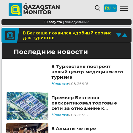
Где в Алматы появятся новые школы
и детские сады
В Туркестане построят новый центр
10 августа
|
понедельник
медицинского туризма
Поделитесь новостью
В Балхаше появился удобный сервис
для туристов
Отправьте свои новости и события
Последние новости
В Туркестане построят
новый центр медицинского
туризма
Новости
4.08.26 9:15
Премьер Бектенов
раскритиковал торговые
сети за отношение к
казахстанским товарам
Новости
4.08.26 9:12
В Алматы четыре