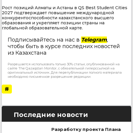
Рост позиций Алматы и Астаны в QS Best Student Cities
2027 подтверждает повышение международной
конкурентоспособности казахстанского высшего
образования и укрепляет позиции страны на
глобальной образовательной карте.
Подписывайтесь на нас в
Telegram
,
чтобы быть в курсе последних новостей
из Казахстана
Разрешается использовать только 30% статьи, опубликованной на
сайте The Qazaqstan Monitor, с обязательной гиперссылкой на
оригинальный источник. Для перепубликации полного материала
необходимо письменное разрешение редакции.
#
Последние новости
Разработку проекта Плана