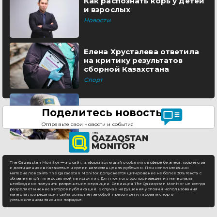
Как распознать корь у детей
и взрослых
Новости
Елена Хрусталева ответила
на критику результатов
сборной Казахстана
Спорт
Поделитесь новостью
Отправьте свои новости и события
The Qazaqstan Monitor — это сайт, информирующий о событиях в сфере бизнеса, творчества
и достижениях в Казахстане и среди казахстанцев за рубежом. При использовании
материалов сайта The Qazaqstan Monitor допускается цитирование не более 30% текста с
обязательной гиперссылкой на источник. Для полного воспроизведения материала
необходимо получить разрешение редакции. Редакция The Qazaqstan Monitor не всегда
разделяет мнение авторов публикаций. В случае нарушения условий использования
материалов редакция сайта оставляет за собой право урегулировать спор в
установленном законом порядке.