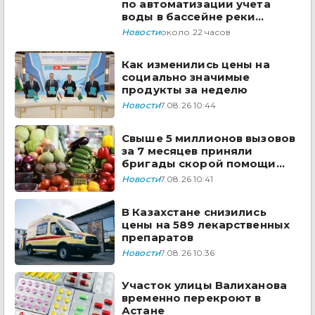
по автоматизации учета
воды в бассейне реки
Сырдарья одобрили
Новости
около 22 часов
государства ЦА
Как изменились цены на
социально значимые
продукты за неделю
Новости
7.08.26 10:44
Свыше 5 миллионов вызовов
за 7 месяцев приняли
бригады скорой помощи
Казахстана
Новости
7.08.26 10:41
В Казахстане снизились
цены на 589 лекарственных
препаратов
Новости
7.08.26 10:36
Участок улицы Валиханова
временно перекроют в
Астане