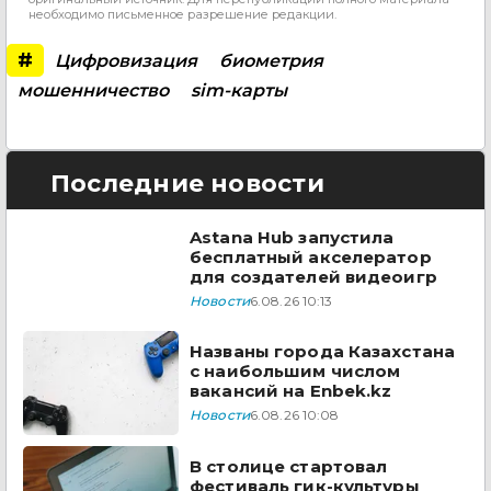
необходимо письменное разрешение редакции.
#
Цифровизация
биометрия
мошенничество
sim-карты
Последние новости
Astana Hub запустила
бесплатный акселератор
для создателей видеоигр
Новости
6.08.26 10:13
Названы города Казахстана
с наибольшим числом
вакансий на Enbek.kz
Новости
6.08.26 10:08
В столице стартовал
фестиваль гик-культуры