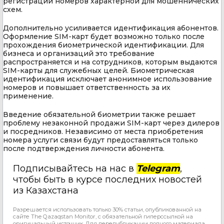
регистрации номеров характерной для мошеннических
схем.
Дополнительно усиливается идентификация абонентов.
Оформление SIM-карт будет возможно только после
прохождения биометрической идентификации. Для
бизнеса и организаций это требование
распространяется и на сотрудников, которым выдаются
SIM-карты для служебных целей. Биометрическая
идентификация исключает анонимное использование
номеров и повышает ответственность за их
применение.
Введение обязательной биометрии также решает
проблему незаконной продажи SIM-карт через дилеров
и посредников. Независимо от места приобретения
номера услуги связи будут предоставляться только
после подтверждения личности абонента.
Подписывайтесь на нас в
Telegram
,
чтобы быть в курсе последних новостей
из Казахстана
Разрешается использовать только 30% статьи, опубликованной на
сайте The Qazaqstan Monitor, с обязательной гиперссылкой на
оригинальный источник. Для перепубликации полного материала