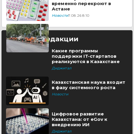
временно перекроют в
Астане
Новости
7.08.26 8:10
Выбор редакции
Какие программы
поддержки IT-стартапов
реализуются в Казахстане
Диджитал
Казахстанская наука входит
в фазу системного роста
Новости
Цифровое развитие
Казахстана: от eGov к
внедрению ИИ
Диджитал