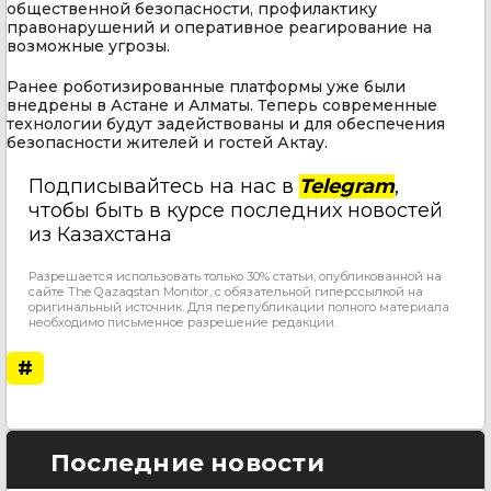
общественной безопасности, профилактику
правонарушений и оперативное реагирование на
возможные угрозы.
Ранее роботизированные платформы уже были
внедрены в Астане и Алматы. Теперь современные
технологии будут задействованы и для обеспечения
безопасности жителей и гостей Актау.
Подписывайтесь на нас в
Telegram
,
чтобы быть в курсе последних новостей
из Казахстана
Разрешается использовать только 30% статьи, опубликованной на
сайте The Qazaqstan Monitor, с обязательной гиперссылкой на
оригинальный источник. Для перепубликации полного материала
необходимо письменное разрешение редакции.
#
Последние новости