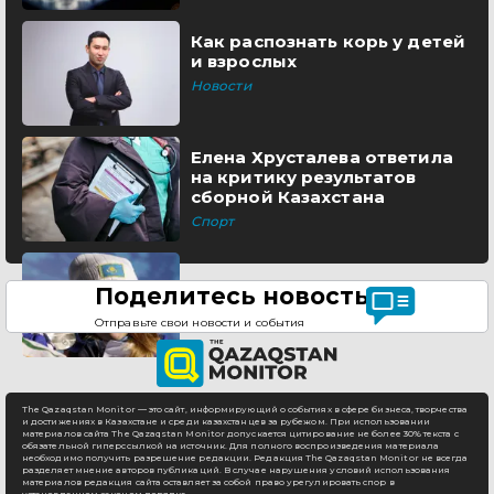
Как распознать корь у детей
и взрослых
Новости
Елена Хрусталева ответила
на критику результатов
сборной Казахстана
Спорт
Поделитесь новостью
Отправьте свои новости и события
The Qazaqstan Monitor — это сайт, информирующий о событиях в сфере бизнеса, творчества
и достижениях в Казахстане и среди казахстанцев за рубежом. При использовании
материалов сайта The Qazaqstan Monitor допускается цитирование не более 30% текста с
обязательной гиперссылкой на источник. Для полного воспроизведения материала
необходимо получить разрешение редакции. Редакция The Qazaqstan Monitor не всегда
разделяет мнение авторов публикаций. В случае нарушения условий использования
материалов редакция сайта оставляет за собой право урегулировать спор в