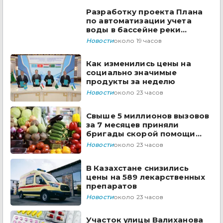
Разработку проекта Плана
по автоматизации учета
воды в бассейне реки
Сырдарья одобрили
Новости
около 19 часов
государства ЦА
Как изменились цены на
социально значимые
продукты за неделю
Новости
около 23 часов
Свыше 5 миллионов вызовов
за 7 месяцев приняли
бригады скорой помощи
Казахстана
Новости
около 23 часов
В Казахстане снизились
цены на 589 лекарственных
препаратов
Новости
около 23 часов
Участок улицы Валиханова