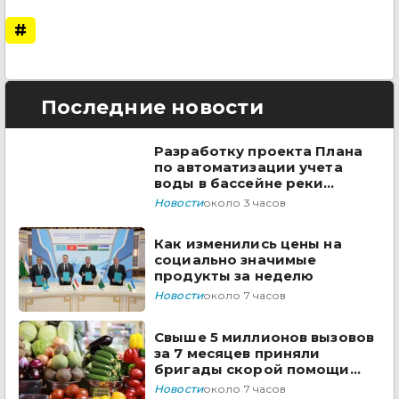
#
Последние новости
Разработку проекта Плана
по автоматизации учета
воды в бассейне реки
Сырдарья одобрили
Новости
около 3 часов
государства ЦА
Как изменились цены на
социально значимые
продукты за неделю
Новости
около 7 часов
Свыше 5 миллионов вызовов
за 7 месяцев приняли
бригады скорой помощи
Казахстана
Новости
около 7 часов