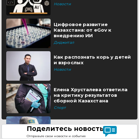
Новости
Цифровое развитие
Казахстана: от eGov к
внедрению ИИ
Диджитал
Как распознать корь у детей
и взрослых
Новости
Елена Хрусталева ответила
на критику результатов
сборной Казахстана
Спорт
Поделитесь новостью
Отправьте свои новости и события