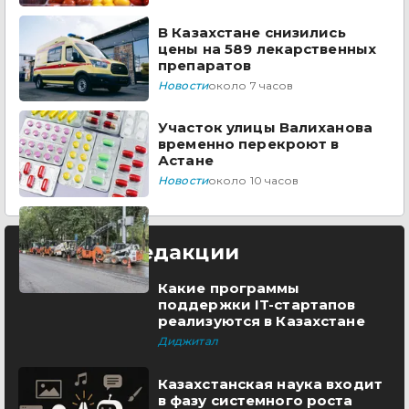
В Казахстане снизились
цены на 589 лекарственных
препаратов
Новости
около 7 часов
Участок улицы Валиханова
временно перекроют в
Астане
Новости
около 10 часов
Выбор редакции
Какие программы
поддержки IT-стартапов
реализуются в Казахстане
Диджитал
Казахстанская наука входит
в фазу системного роста