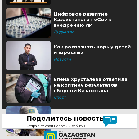
Цифровое развитие
Казахстана: от eGov к
внедрению ИИ
Диджитал
Как распознать корь у детей
и взрослых
Новости
Елена Хрусталева ответила
на критику результатов
сборной Казахстана
Спорт
Поделитесь новостью
Отправьте свои новости и события