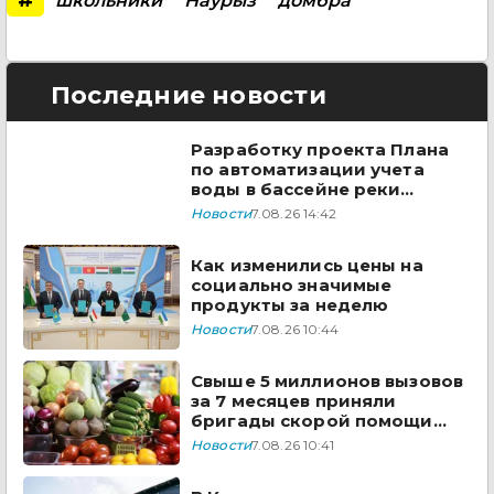
#
школьники
Наурыз
домбра
Последние новости
Разработку проекта Плана
по автоматизации учета
воды в бассейне реки
Сырдарья одобрили
Новости
7.08.26 14:42
государства ЦА
Как изменились цены на
социально значимые
продукты за неделю
Новости
7.08.26 10:44
Свыше 5 миллионов вызовов
за 7 месяцев приняли
бригады скорой помощи
Казахстана
Новости
7.08.26 10:41