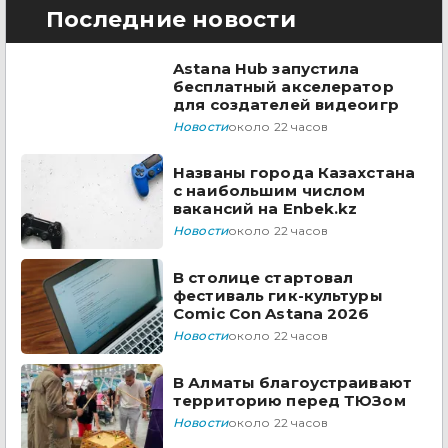
Последние новости
Astana Hub запустила
бесплатный акселератор
для создателей видеоигр
Новости
около 22 часов
Названы города Казахстана
с наибольшим числом
вакансий на Enbek.kz
Новости
около 22 часов
В столице стартовал
фестиваль гик-культуры
Comic Con Astana 2026
Новости
около 22 часов
В Алматы благоустраивают
территорию перед ТЮЗом
Новости
около 22 часов