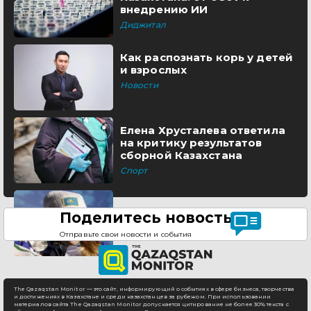
внедрению ИИ
Диджитал
Как распознать корь у детей
и взрослых
Новости
Елена Хрусталева ответила
на критику результатов
сборной Казахстана
Спорт
Поделитесь новостью
Отправьте свои новости и события
The Qazaqstan Monitor — это сайт, информирующий о событиях в сфере бизнеса, творчества
и достижениях в Казахстане и среди казахстанцев за рубежом. При использовании
материалов сайта The Qazaqstan Monitor допускается цитирование не более 30% текста с