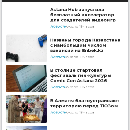
Astana Hub запустила
бесплатный акселератор
для создателей видеоигр
Новости
около 19 часов
Названы города Казахстана
с наибольшим числом
вакансий на Enbek.kz
Новости
около 19 часов
В столице стартовал
фестиваль гик-культуры
Comic Con Astana 2026
Новости
около 19 часов
В Алматы благоустраивают
территорию перед ТЮЗом
Новости
около 19 часов