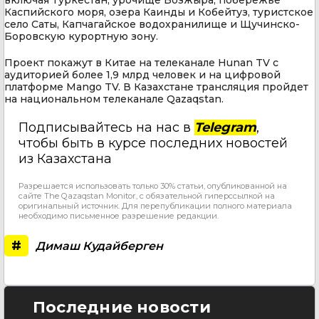
Каспийского моря, озера Каинды и Кобейтуз, туристское
село Саты, Капчагайское водохранилище и Щучинско-
Боровскую курортную зону.
Проект покажут в Китае на телеканале Hunan TV с
аудиторией более 1,9 млрд человек и на цифровой
платформе Mango TV. В Казахстане трансляция пройдет
на национальном телеканале Qazaqstan.
Подписывайтесь на нас в
Telegram
,
чтобы быть в курсе последних новостей
из Казахстана
Разрешается использовать только 30% статьи, опубликованной на
сайте The Qazaqstan Monitor, с обязательной гиперссылкой на
оригинальный источник. Для перепубликации полного материала
необходимо письменное разрешение редакции.
#
Димаш Кудайберген
Последние новости