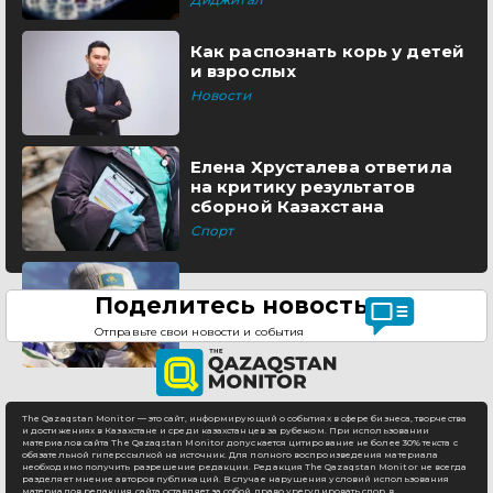
Как распознать корь у детей
и взрослых
Новости
Елена Хрусталева ответила
на критику результатов
сборной Казахстана
Спорт
Поделитесь новостью
Отправьте свои новости и события
The Qazaqstan Monitor — это сайт, информирующий о событиях в сфере бизнеса, творчества
и достижениях в Казахстане и среди казахстанцев за рубежом. При использовании
материалов сайта The Qazaqstan Monitor допускается цитирование не более 30% текста с
обязательной гиперссылкой на источник. Для полного воспроизведения материала
необходимо получить разрешение редакции. Редакция The Qazaqstan Monitor не всегда
разделяет мнение авторов публикаций. В случае нарушения условий использования
материалов редакция сайта оставляет за собой право урегулировать спор в